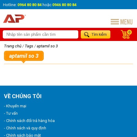
Hotline:
0964 80 80 84
hoặc
0946 80 80 84
0
Trang chủ
/
Tags
/
aptamil so 3
aptamil so 3
VỀ CHÚNG TÔI
- Khuyến mại
- Tư vấn
- Chính sách đổi trả hàng hóa
- Chính sách và quy định
- Chính sách bảo mật