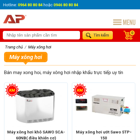
Hotline:
0964 80 80 84
hoặc
0946 80 80 84
0
Trang chủ
/
Máy xông hơi
Máy xông hơi
Bán may xong hoi, máy xông hơi nhập khẩu trực tiếp uy tín
Máy xông hơi
Máy xông hơi khô
Máy xông hơi
Máy xông hơi ướt
Thương hiệu
Thương hiệu
Máy xông hơi Sawo
Máy xông hơi Sawo
Máy xông hơi khô SAWO SCA-
Máy xông hơi ướt Sawo STP-
Xuất xứ
Việt Nam
Xuất xứ
Việt Nam
60NB( điều khiển cơ)
150