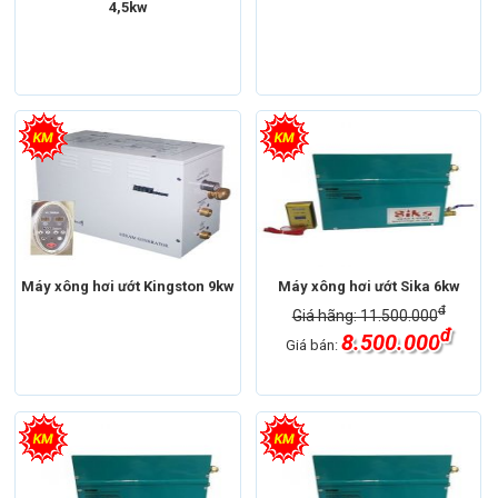
4,5kw
Máy xông hơi
Máy xông hơi ướt
Máy xông hơi
Máy xông hơi ướt
Xuất xứ
Trung Quốc
Thương hiệu
Máy xông hơi Sika
Xuất xứ
Việt Nam
Máy xông hơi ướt Kingston 9kw
Máy xông hơi ướt Sika 6kw
đ
Giá hãng: 11.500.000
đ
8.500.000
Giá bán: