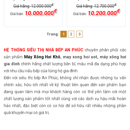
đ
đ
Giá hãng: 12.000.000
Giá hãng: 12.700.000
đ
đ
10.000.000
10.200.000
Giá bán:
Giá bán:
Trang:
1
2
3
HỆ THỐNG SIÊU THỊ NHÀ BẾP AN PHÚC
chuyên phân phối các
sản phẩm
Máy Xông Hơi Khô
, may xong hoi uot, máy xông hơi
gia đình
chính hãng chất lượng bền bĩ, mẫu mã đa dạng phù hợp
với nhu cầu nấu bếp của từng hộ gia đình.
Đến với siêu thị bếp An Phúc, không chỉ nhận được những tư vấn
chính xác, hữu ích nhất về kỹ thuật liên quan đến sản phẩm bạn
đang quan tâm mà mọi khách hàng còn có thể yên tâm với một
chất lượng sản phẩm tốt nhất cùng với các dịch vụ hậu mãi hoàn
hảo nhất, đặc biệt còn có cơ hội để sở hữu rất nhiều những phần
quà khuyến mại có giá trị.