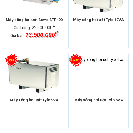
Thương hiệu
Thương hiệu
Máy xông hơi Tylo
Máy xông hơi Sawo
Máy xông hơi ướt Sawo STP-90
Máy xông hơi ướt Tylo 12VA
Xuất xứ
Việt Nam
đ
Giá hãng: 22.500.000
đ
13.500.000
Giá bán:
Máy xông hơi
Máy xông hơi ướt
Máy xông hơi
Máy xông hơi ướt
Thương hiệu
Máy xông hơi Tylo
Thương hiệu
Máy xông hơi Tylo
Máy xông hơi ướt Tylo 9VA
Máy xông hơi ướt Tylo 6VA