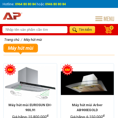
Hotline:
0964 80 80 84
hoặc
0946 80 80 84
0
Trang chủ
/
Máy hút mùi
Máy hút mùi
Thương hiệu
Thương hiệu
Máy hút mùi Arber
Máy hút mùi Eurosun
Xuất xứ
Malaysia
Máy hút mùi EUROSUN EH-
Máy hút mùi Arber
90IL91
AB900EGOLD
đ
đ
Giá hãng: 15.800.000
Giá hãng: 6.150.000