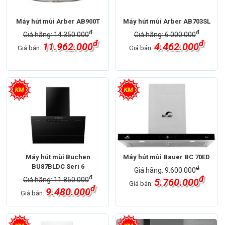
Máy hút mùi ống khói
Máy hút mùi Arber AB900T
Máy hút mùi Arber AB703SL
đ
đ
Giá hãng: 14.350.000
Giá hãng: 6.000.000
đ
đ
11.962.000
4.462.000
Giá bán:
Giá bán:
Loại máy hút
Loại máy hút
mùi
mùi
Máy hút mùi kính vát
Máy hút mùi ống khói
Thương hiệu
Thương hiệu
Máy hút mùi Buchen
Máy hút mùi Bauer BC 70ED
BU87BLDC Seri 6
đ
Giá hãng: 9.600.000
Máy hút mùi Buchen
Máy hút mùi Bauer
đ
đ
Giá hãng: 11.850.000
5.760.000
Giá bán:
Xuất xứ
Chính hãng
đ
9.480.000
Giá bán: