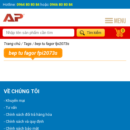
Hotline:
0964 80 80 84
hoặc
0946 80 80 84
0
Trang chủ
/
Tags
/
bep tu fagor fpi2073s
bep tu fagor fpi2073s
VỀ CHÚNG TÔI
- Khuyến mại
- Tư vấn
- Chính sách đổi trả hàng hóa
- Chính sách và quy định
- Chính sách bảo mật