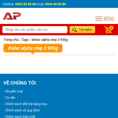
Hotline:
0964 80 80 84
hoặc
0946 80 80 84
0
Trang chủ
/
Tags
/
dielac alpha step 3 900g
dielac alpha step 3 900g
VỀ CHÚNG TÔI
- Khuyến mại
- Tư vấn
- Chính sách đổi trả hàng hóa
- Chính sách và quy định
- Chính sách bảo mật