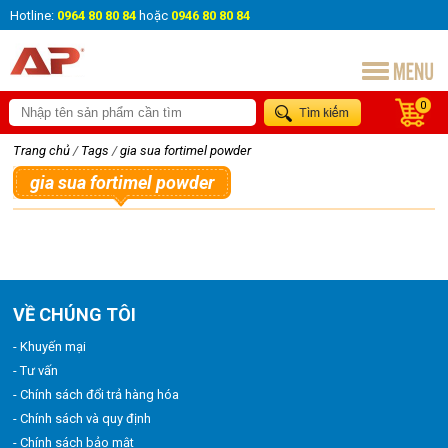
Hotline:
0964 80 80 84
hoặc
0946 80 80 84
0
Trang chủ
/
Tags
/
gia sua fortimel powder
gia sua fortimel powder
VỀ CHÚNG TÔI
- Khuyến mại
- Tư vấn
- Chính sách đổi trả hàng hóa
- Chính sách và quy định
- Chính sách bảo mật