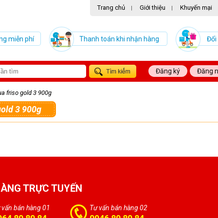
Trang chủ
Giới thiệu
Khuyến mại
|
|
ng miễn phí
Thanh toán khi nhận hàng
Đổi
Đăng ký
Đăng 
ua friso gold 3 900g
 gold 3 900g
HÀNG TRỰC TUYẾN
 vấn bán hàng 01
Tư vấn bán hàng 02