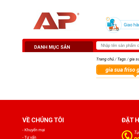
Giao hà
DANH MỤC SẢN
PHẨM
Trang chủ
/
Tags
/
gia s
gia sua friso
VỀ CHÚNG TÔI
ĐẶT 
- Khuyến mại
Tư
- Tư vấn