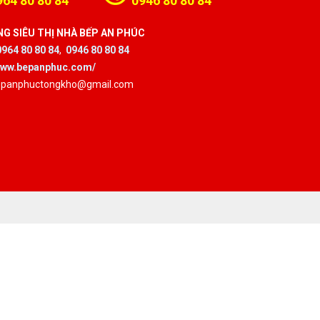
964 80 80 84
0946 80 80 84
G SIÊU THỊ NHÀ BẾP AN PHÚC
0964 80 80 84
,
0946 80 80 84
/www.bepanphuc.com/
bepanphuctongkho@gmail.com