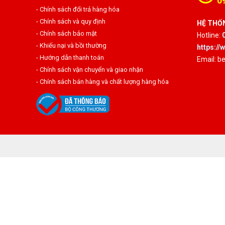
0
- Chính sách đổi trả hàng hóa
- Chính sách và quy định
HỆ THỐN
- Chính sách bảo mật
Hotline:
- Khiếu nại và bồi thường
https:/
- Hướng dẫn thanh toán
Email: 
- Chính sách vận chuyển và giao nhận
- Chính sách bán hàng và chất lượng hàng hóa