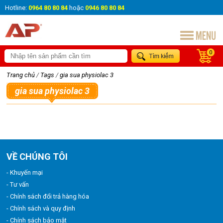
Hotline:
0964 80 80 84
hoặc
0946 80 80 84
0
Trang chủ
/
Tags
/
gia sua physiolac 3
gia sua physiolac 3
VỀ CHÚNG TÔI
- Khuyến mại
- Tư vấn
- Chính sách đổi trả hàng hóa
- Chính sách và quy định
- Chính sách bảo mật