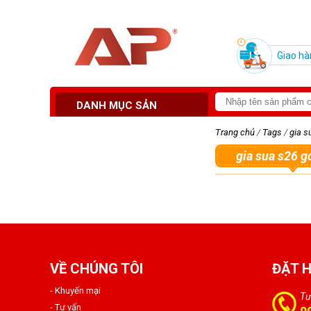
Giao hà
DANH MỤC SẢN
PHẨM
Trang chủ
/
Tags
/
gia s
gia sua s26 g
VỀ CHÚNG TÔI
ĐẶT 
- Khuyến mại
Tư
- Tư vấn