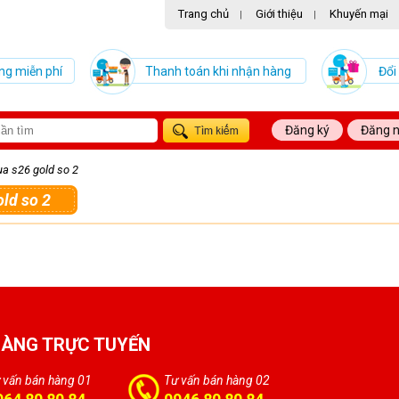
Trang chủ
Giới thiệu
Khuyến mại
|
|
ng miễn phí
Thanh toán khi nhận hàng
Đổi
Đăng ký
Đăng 
ua s26 gold so 2
old so 2
HÀNG TRỰC TUYẾN
 vấn bán hàng 01
Tư vấn bán hàng 02