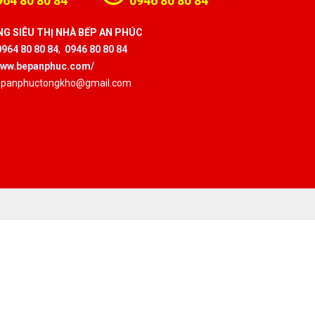
964 80 80 84
0946 80 80 84
G SIÊU THỊ NHÀ BẾP AN PHÚC
0964 80 80 84
,
0946 80 80 84
/www.bepanphuc.com/
bepanphuctongkho@gmail.com