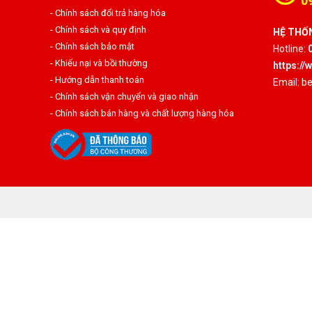
0
- Chính sách đổi trả hàng hóa
- Chính sách và quy định
HỆ THỐN
- Chính sách bảo mật
Hotline:
- Khiếu nại và bồi thường
https:/
- Hướng dẫn thanh toán
Email: 
- Chính sách vận chuyển và giao nhận
- Chính sách bán hàng và chất lượng hàng hóa