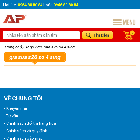
Hotline:
0964 80 80 84
hoặc
0946 80 80 84
0
Trang chủ
/
Tags
/
gia sua s26 so 4 sing
gia sua s26 so 4 sing
VỀ CHÚNG TÔI
- Khuyến mại
- Tư vấn
- Chính sách đổi trả hàng hóa
- Chính sách và quy định
- Chính sách bảo mật