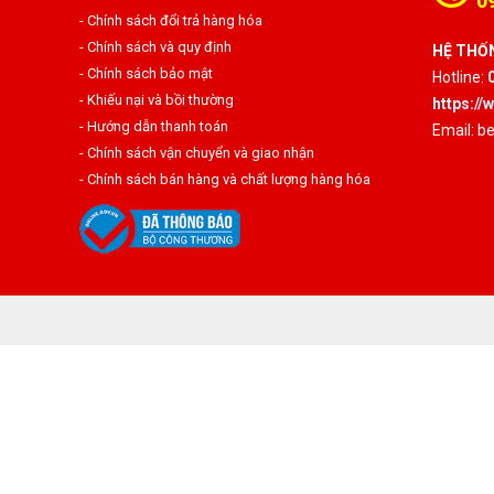
0
- Chính sách đổi trả hàng hóa
- Chính sách và quy định
HỆ THỐN
- Chính sách bảo mật
Hotline:
- Khiếu nại và bồi thường
https:/
- Hướng dẫn thanh toán
Email: 
- Chính sách vận chuyển và giao nhận
- Chính sách bán hàng và chất lượng hàng hóa