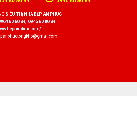
964 80 80 84
0946 80 80 84
G SIÊU THỊ NHÀ BẾP AN PHÚC
0964 80 80 84
,
0946 80 80 84
/www.bepanphuc.com/
bepanphuctongkho@gmail.com