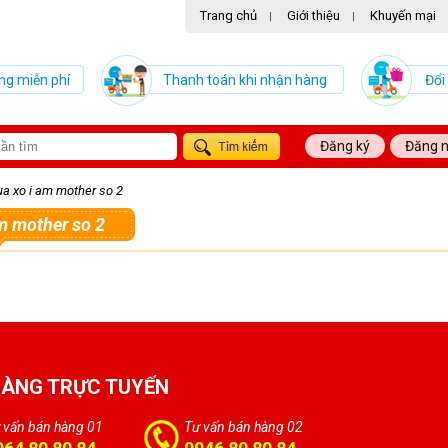
Trang chủ
Giới thiệu
Khuyến mại
|
|
ng miễn phí
Thanh toán khi nhận hàng
Đổi
Đăng ký
Đăng 
ua xo i am mother so 2
am mother so 2
HÀNG TRỰC TUYẾN
 vấn bán hàng 01
Tư vấn bán hàng 02