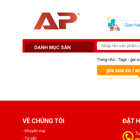
Giao hà
DANH MỤC SẢN
PHẨM
Trang chủ
/
Tags
/
gia s
gia sua xo i 
VỀ CHÚNG TÔI
ĐẶT 
- Khuyến mại
Tư
- Tư vấn