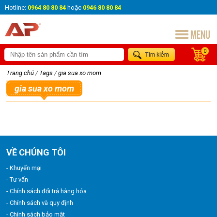
Hotline:
0964 80 80 84
hoặc
0946 80 80 84
0
Trang chủ
/
Tags
/
gia sua xo mom
gia sua xo mom
VỀ CHÚNG TÔI
- Khuyến mại
- Tư vấn
- Chính sách đổi trả hàng hóa
- Chính sách và quy định
- Chính sách bảo mật