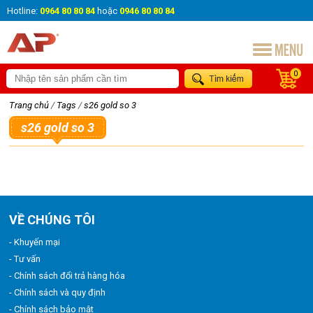
Hotline:
0964 80 80 84
hoặc
0946 80 80 84
0
Trang chủ
/
Tags
/
s26 gold so 3
s26 gold so 3
VỀ CHÚNG TÔI
- Khuyến mại
- Tư vấn
- Chính sách đổi trả hàng hóa
- Chính sách và quy định
- Chính sách bảo mật