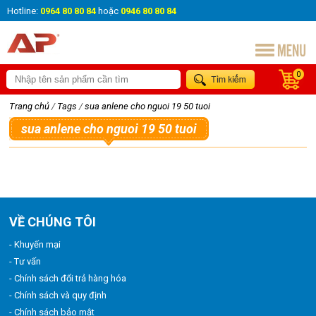
Hotline:
0964 80 80 84
hoặc
0946 80 80 84
0
Trang chủ
/
Tags
/
sua anlene cho nguoi 19 50 tuoi
sua anlene cho nguoi 19 50 tuoi
VỀ CHÚNG TÔI
- Khuyến mại
- Tư vấn
- Chính sách đổi trả hàng hóa
- Chính sách và quy định
- Chính sách bảo mật