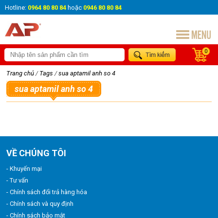
Hotline:
0964 80 80 84
hoặc
0946 80 80 84
0
Trang chủ
/
Tags
/
sua aptamil anh so 4
sua aptamil anh so 4
VỀ CHÚNG TÔI
- Khuyến mại
- Tư vấn
- Chính sách đổi trả hàng hóa
- Chính sách và quy định
- Chính sách bảo mật