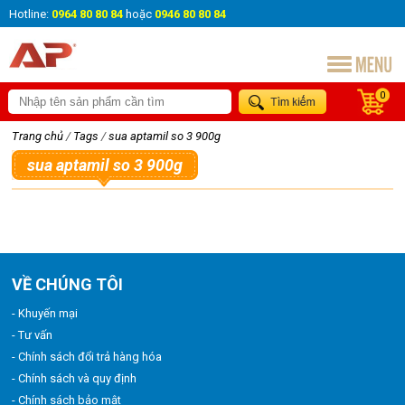
Hotline:
0964 80 80 84
hoặc
0946 80 80 84
0
Trang chủ
/
Tags
/
sua aptamil so 3 900g
sua aptamil so 3 900g
VỀ CHÚNG TÔI
- Khuyến mại
- Tư vấn
- Chính sách đổi trả hàng hóa
- Chính sách và quy định
- Chính sách bảo mật