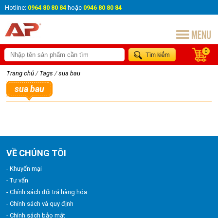
Hotline:
0964 80 80 84
hoặc
0946 80 80 84
0
Trang chủ
/
Tags
/
sua bau
sua bau
VỀ CHÚNG TÔI
- Khuyến mại
- Tư vấn
- Chính sách đổi trả hàng hóa
- Chính sách và quy định
- Chính sách bảo mật