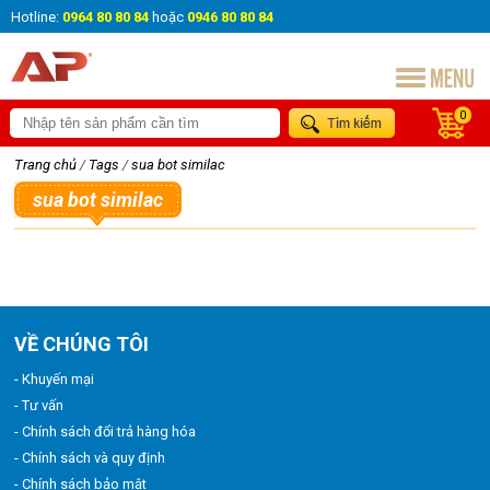
Hotline:
0964 80 80 84
hoặc
0946 80 80 84
0
Trang chủ
/
Tags
/
sua bot similac
sua bot similac
VỀ CHÚNG TÔI
- Khuyến mại
- Tư vấn
- Chính sách đổi trả hàng hóa
- Chính sách và quy định
- Chính sách bảo mật