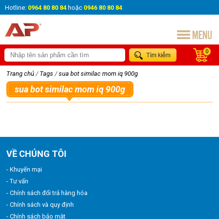
Hotline:
0964 80 80 84
hoặc
0946 80 80 84
0
Trang chủ
/
Tags
/
sua bot similac mom iq 900g
sua bot similac mom iq 900g
VỀ CHÚNG TÔI
- Khuyến mại
- Tư vấn
- Chính sách đổi trả hàng hóa
- Chính sách và quy định
- Chính sách bảo mật