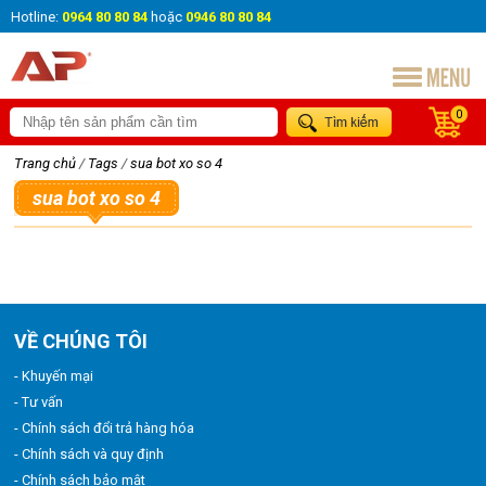
Hotline:
0964 80 80 84
hoặc
0946 80 80 84
0
Trang chủ
/
Tags
/
sua bot xo so 4
sua bot xo so 4
VỀ CHÚNG TÔI
- Khuyến mại
- Tư vấn
- Chính sách đổi trả hàng hóa
- Chính sách và quy định
- Chính sách bảo mật