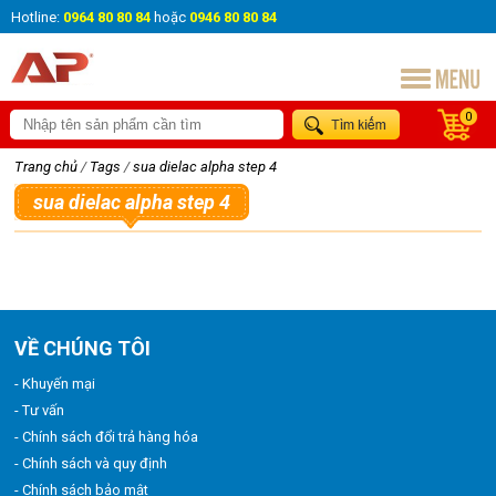
Hotline:
0964 80 80 84
hoặc
0946 80 80 84
0
Trang chủ
/
Tags
/
sua dielac alpha step 4
sua dielac alpha step 4
VỀ CHÚNG TÔI
- Khuyến mại
- Tư vấn
- Chính sách đổi trả hàng hóa
- Chính sách và quy định
- Chính sách bảo mật