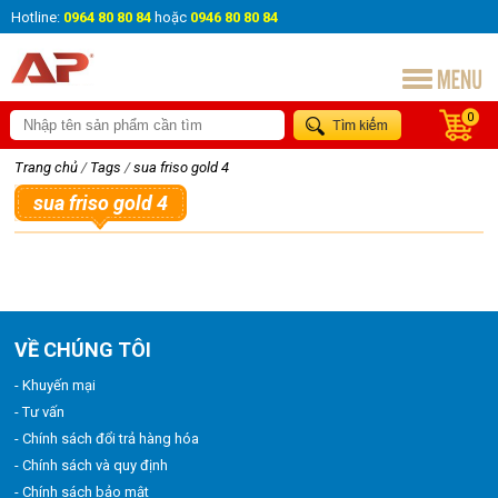
Hotline:
0964 80 80 84
hoặc
0946 80 80 84
0
Trang chủ
/
Tags
/
sua friso gold 4
sua friso gold 4
VỀ CHÚNG TÔI
- Khuyến mại
- Tư vấn
- Chính sách đổi trả hàng hóa
- Chính sách và quy định
- Chính sách bảo mật