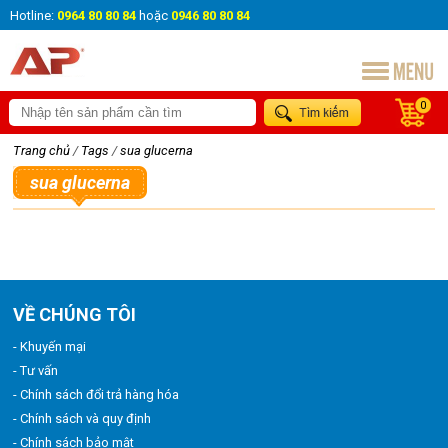
Hotline:
0964 80 80 84
hoặc
0946 80 80 84
0
Trang chủ
/
Tags
/
sua glucerna
sua glucerna
VỀ CHÚNG TÔI
- Khuyến mại
- Tư vấn
- Chính sách đổi trả hàng hóa
- Chính sách và quy định
- Chính sách bảo mật