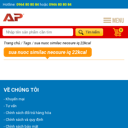
Hotline:
0964 80 80 84
hoặc
0946 80 80 84
0
Trang chủ
/
Tags
/
sua nuoc similac neosure iq 22kcal
sua nuoc similac neosure iq 22kcal
VỀ CHÚNG TÔI
- Khuyến mại
- Tư vấn
- Chính sách đổi trả hàng hóa
- Chính sách và quy định
- Chính sách bảo mật