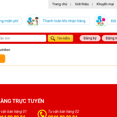
Trang chủ
Giới thiệu
Khuyến mại
|
|
ng miễn phí
Thanh toán khi nhận hàng
Đổi
Đăng ký
Đăng 
utriben
HÀNG TRỰC TUYẾN
 vấn bán hàng 01
Tư vấn bán hàng 02