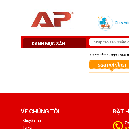
Giao hà
DANH MỤC SẢN
PHẨM
Trang chủ
/
Tags
/
sua n
sua nutriben
VỀ CHÚNG TÔI
ĐẶT 
- Khuyến mại
Tư
- Tư vấn