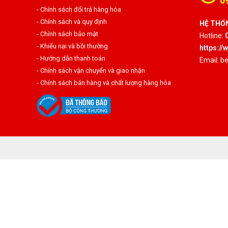
0
- Chính sách đổi trả hàng hóa
- Chính sách và quy định
HỆ THỐN
- Chính sách bảo mật
Hotline:
- Khiếu nại và bồi thường
https:/
- Hướng dẫn thanh toán
Email: 
- Chính sách vận chuyển và giao nhận
- Chính sách bán hàng và chất lượng hàng hóa