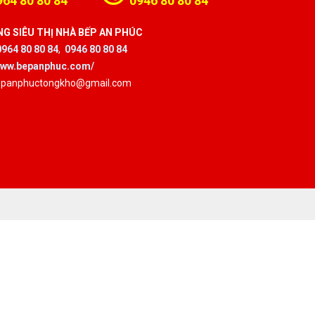
964 80 80 84
0946 80 80 84
G SIÊU THỊ NHÀ BẾP AN PHÚC
0964 80 80 84
,
0946 80 80 84
/www.bepanphuc.com/
bepanphuctongkho@gmail.com