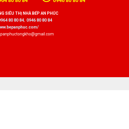
964 80 80 84
0946 80 80 84
G SIÊU THỊ NHÀ BẾP AN PHÚC
0964 80 80 84
,
0946 80 80 84
/www.bepanphuc.com/
bepanphuctongkho@gmail.com