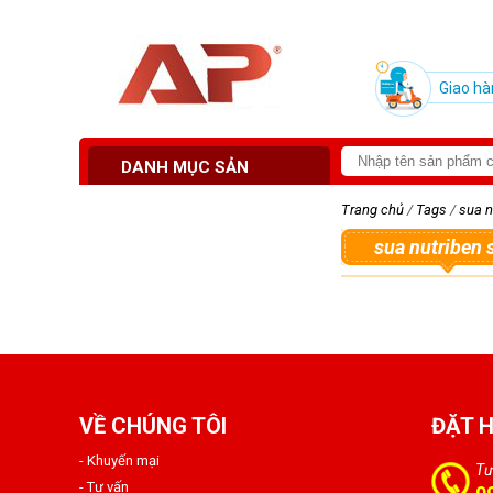
Giao hà
DANH MỤC SẢN
PHẨM
Trang chủ
/
Tags
/
sua n
sua nutriben 
VỀ CHÚNG TÔI
ĐẶT 
- Khuyến mại
Tư
- Tư vấn