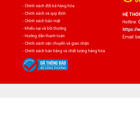
0
- Chính sách đổi trả hàng hóa
- Chính sách và quy định
HỆ THỐN
- Chính sách bảo mật
Hotline:
- Khiếu nại và bồi thường
https:/
- Hướng dẫn thanh toán
Email: 
- Chính sách vận chuyển và giao nhận
- Chính sách bán hàng và chất lượng hàng hóa