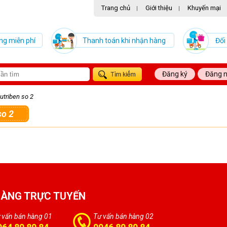
Trang chủ
Giới thiệu
Khuyến mại
|
|
ng miễn phí
Thanh toán khi nhận hàng
Đổi
Đăng ký
Đăng 
utriben so 2
so 2
HÀNG TRỰC TUYẾN
 vấn bán hàng 01
Tư vấn bán hàng 02