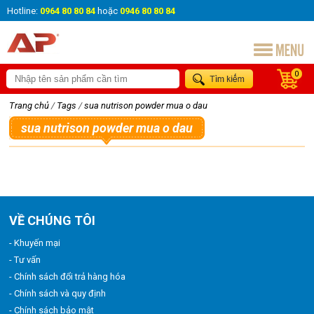
Hotline:
0964 80 80 84
hoặc
0946 80 80 84
0
Trang chủ
/
Tags
/
sua nutrison powder mua o dau
sua nutrison powder mua o dau
VỀ CHÚNG TÔI
- Khuyến mại
- Tư vấn
- Chính sách đổi trả hàng hóa
- Chính sách và quy định
- Chính sách bảo mật