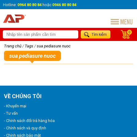
Hotline:
0964 80 80 84
hoặc
0946 80 80 84
0
Trang chủ
/
Tags
/
sua pediasure nuoc
sua pediasure nuoc
VỀ CHÚNG TÔI
- Khuyến mại
- Tư vấn
- Chính sách đổi trả hàng hóa
- Chính sách và quy định
- Chính sách bảo mật