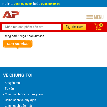
Hotline:
0964 80 80 84
hoặc
0946 80 80 84
0
Trang chủ
/
Tags
/
sua similac
sua similac
VỀ CHÚNG TÔI
- Khuyến mại
- Tư vấn
- Chính sách đổi trả hàng hóa
- Chính sách và quy định
- Chính sách bảo mật