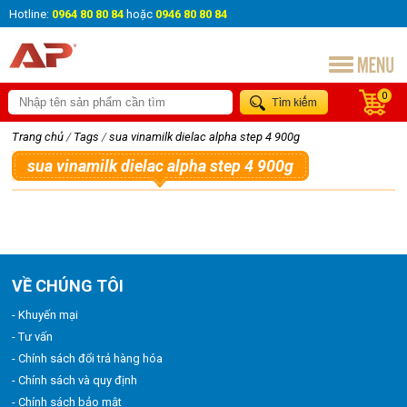
Hotline:
0964 80 80 84
hoặc
0946 80 80 84
0
Trang chủ
/
Tags
/
sua vinamilk dielac alpha step 4 900g
sua vinamilk dielac alpha step 4 900g
VỀ CHÚNG TÔI
- Khuyến mại
- Tư vấn
- Chính sách đổi trả hàng hóa
- Chính sách và quy định
- Chính sách bảo mật