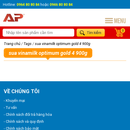
Hotline:
0964 80 80 84
hoặc
0946 80 80 84
0
Trang chủ
/
Tags
/
sua vinamilk optimum gold 4 900g
sua vinamilk optimum gold 4 900g
VỀ CHÚNG TÔI
- Khuyến mại
- Tư vấn
- Chính sách đổi trả hàng hóa
- Chính sách và quy định
- Chính sách bảo mật