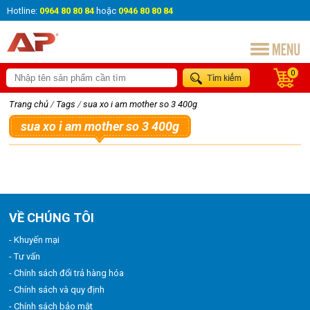
Hotline:
0964 80 80 84
hoặc
0946 80 80 84
0
Trang chủ
/
Tags
/
sua xo i am mother so 3 400g
sua xo i am mother so 3 400g
VỀ CHÚNG TÔI
- Khuyến mại
- Tư vấn
- Chính sách đổi trả hàng hóa
- Chính sách và quy định
- Chính sách bảo mật