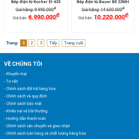
Bếp điện từ Kocher EI-633
Bếp điện từ Bauer BE 22MH
đ
đ
Giá hãng: 9.990.000
Giá hãng: 14.600.000
đ
đ
6.990.000
10.220.000
Giá bán:
Giá bán:
Trang:
1
2
3
Tiếp
Trang cuối
VỀ CHÚNG TÔI
- Khuyến mại
- Tư vấn
- Chính sách đổi trả hàng hóa
- Chính sách và quy định
- Chính sách bảo mật
- Khiếu nại và bồi thường
- Hướng dẫn thanh toán
- Chính sách vận chuyển và giao nhận
- Chính sách bán hàng và chất lượng hàng hóa