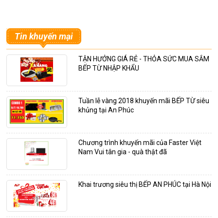
Tin khuyến mại
TẬN HƯỞNG GIÁ RẺ - THỎA SỨC MUA SẮM
BẾP TỪ NHẬP KHẨU
Tuần lễ vàng 2018 khuyến mãi BẾP TỪ siêu
khủng tại An Phúc
Chương trình khuyến mãi của Faster Việt
Nam Vui tân gia - quà thật đã
Khai trương siêu thị BẾP AN PHÚC tại Hà Nội