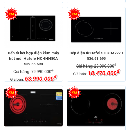
Bếp từ kết hợp điện kèm máy
Bếp điện từ Hafele HC-M772D
hút mùi Hafele HC-IHH80A
536.61.695
539.66.698
đ
Giá hãng: 23.090.000
đ
đ
Giá hãng: 79.990.000
18.470.000
Giá bán:
đ
63.990.000
Giá bán: