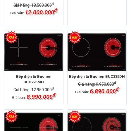
đ
Giá hãng: 18.500.000
đ
12.000.000
Giá bán:
Bếp điện từ Buchen
Bếp điện từ Buchen BUC335DH
BUC775MH
đ
Giá hãng: 9.950.000
đ
đ
Giá hãng: 12.950.000
6.890.000
Giá bán:
đ
8.990.000
Giá bán: