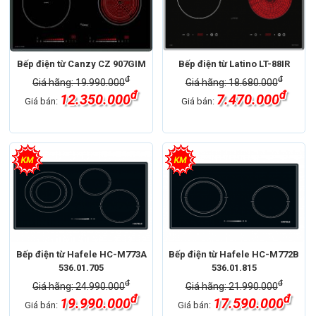
Bếp điện từ Canzy CZ 907GIM
Bếp điện từ Latino LT-88IR
đ
đ
Giá hãng: 19.990.000
Giá hãng: 18.680.000
đ
đ
12.350.000
7.470.000
Giá bán:
Giá bán:
Bếp điện từ Hafele HC-M773A
Bếp điện từ Hafele HC-M772B
536.01.705
536.01.815
đ
đ
Giá hãng: 24.990.000
Giá hãng: 21.990.000
đ
đ
19.990.000
17.590.000
Giá bán:
Giá bán: