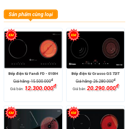
Sản phẩm cùng loại
Bếp điện từ Fandi FD - 010IH
Bếp điện từ Grasso GS 72IT
đ
đ
Giá hãng: 15.500.000
Giá hãng: 26.280.000
đ
đ
12.300.000
20.290.000
Giá bán:
Giá bán: