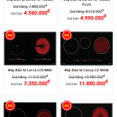
PLUS
đ
Giá hãng: 7.880.000
đ
đ
Giá hãng: 8.510.000
4.590.000
Giá bán:
đ
4.990.000
Giá bán:
Bếp điện từ Lorca LCE 886D
Bếp điện từ Canzy CZ 86GB
đ
đ
Giá hãng: 11.010.000
Giá hãng: 19.980.000
đ
đ
7.350.000
11.880.000
Giá bán:
Giá bán: