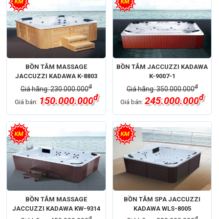
BỒN TẮM MASSAGE
BỒN TẮM JACCUZZI KADAWA
JACCUZZI KADAWA K-8803
K-9007-1
đ
đ
Giá hãng: 230.000.000
Giá hãng: 350.000.000
đ
đ
150.000.000
245.000.000
Giá bán:
Giá bán:
BỒN TẮM MASSAGE
BỒN TẮM SPA JACCUZZI
JACCUZZI KADAWA KW-9314
KADAWA WLS-8005
đ
đ