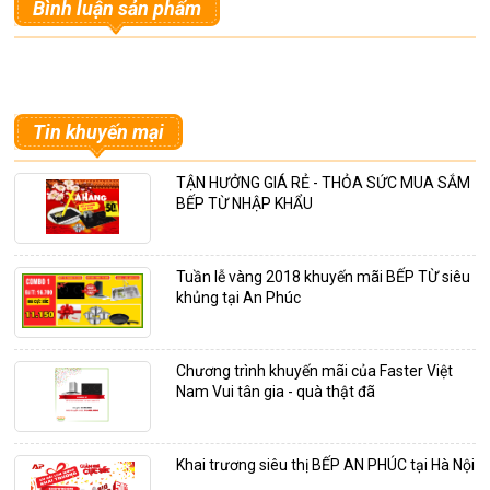
Bình luận sản phẩm
Tin khuyến mại
TẬN HƯỞNG GIÁ RẺ - THỎA SỨC MUA SẮM
BẾP TỪ NHẬP KHẨU
Tuần lễ vàng 2018 khuyến mãi BẾP TỪ siêu
khủng tại An Phúc
Chương trình khuyến mãi của Faster Việt
Nam Vui tân gia - quà thật đã
Khai trương siêu thị BẾP AN PHÚC tại Hà Nội