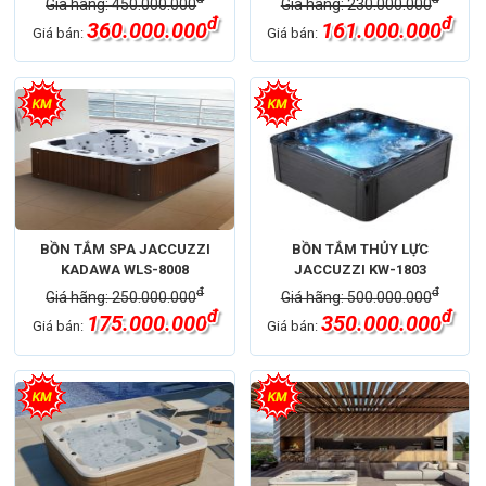
Giá hãng: 450.000.000
Giá hãng: 230.000.000
đ
đ
360.000.000
161.000.000
Giá bán:
Giá bán:
BỒN TẮM SPA JACCUZZI
BỒN TẮM THỦY LỰC
KADAWA WLS-8008
JACCUZZI KW-1803
đ
đ
Giá hãng: 250.000.000
Giá hãng: 500.000.000
đ
đ
175.000.000
350.000.000
Giá bán:
Giá bán: