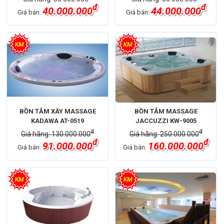
đ
đ
40.000.000
44.000.000
Giá bán:
Giá bán:
BỒN TẮM XÂY MASSAGE
BỒN TẮM MASSAGE
KADAWA AT-0519
JACCUZZI KW-9005
đ
đ
Giá hãng: 130.000.000
Giá hãng: 250.000.000
đ
đ
91.000.000
160.000.000
Giá bán:
Giá bán: