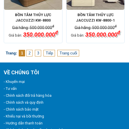
BỒN TẮM THỦY LỰC
BỒN TẮM THỦY LỰC
JACCUZZI KW-8800
JACCUZZI KW-8800-1
đ
đ
Giá hãng: 500.000.000
Giá hãng: 500.000.000
đ
đ
350.000.000
350.000.000
Giá bán:
Giá bán:
Trang:
1
2
3
Tiếp
Trang cuối
VỀ CHÚNG TÔI
- Khuyến mại
- Tư vấn
- Chính sách đổi trả hàng hóa
- Chính sách và quy định
- Chính sách bảo mật
- Khiếu nại và bồi thường
- Hướng dẫn thanh toán