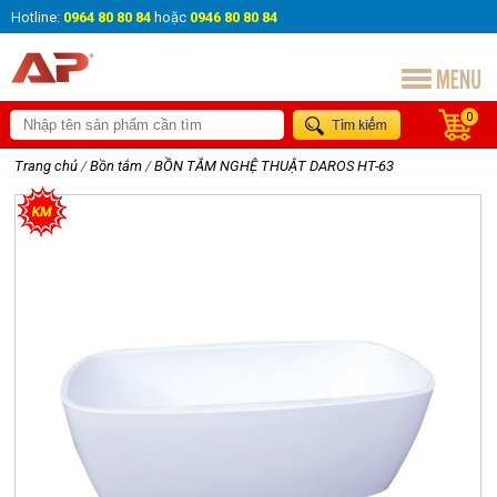
Hotline:
0964 80 80 84
hoặc
0946 80 80 84
0
Trang chủ
/
Bồn tắm
/
BỒN TẮM NGHỆ THUẬT DAROS HT-63