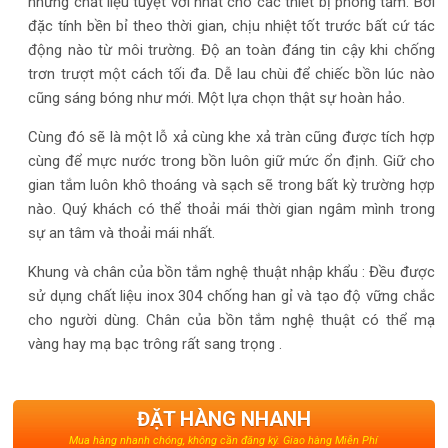
những chất liệu tuyệt vời nhất cho các thiết bị phòng tắm. Bởi
đặc tính bền bỉ theo thời gian, chịu nhiệt tốt trước bất cứ tác
động nào từ môi trường. Độ an toàn đáng tin cậy khi chống
trơn trượt một cách tối đa. Dễ lau chùi để chiếc bồn lúc nào
cũng sáng bóng như mới. Một lựa chọn thật sự hoàn hảo.
Cùng đó sẽ là một lỗ xả cùng khe xả tràn cũng được tích hợp
cùng để mực nước trong bồn luôn giữ mức ổn định. Giữ cho
gian tắm luôn khô thoáng và sạch sẽ trong bất kỳ trường hợp
nào. Quý khách có thể thoải mái thời gian ngâm mình trong
sự an tâm và thoải mái nhất.
Khung và chân của bồn tắm nghệ thuật nhập khẩu : Đều được
sử dụng chất liệu inox 304 chống han gỉ và tạo độ vững chắc
cho người dùng. Chân của bồn tắm nghệ thuật có thể mạ
vàng hay mạ bạc trông rất sang trọng .
ĐẶT HÀNG NHANH
Mua hàng nhanh chóng, không cần đăng ký. Giao hàng Miễn Phí