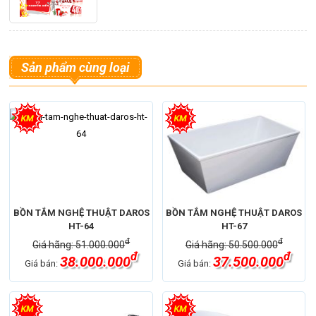
Sản phẩm cùng loại
BỒN TẮM NGHỆ THUẬT DAROS
BỒN TẮM NGHỆ THUẬT DAROS
HT-64
HT-67
đ
đ
Giá hãng: 51.000.000
Giá hãng: 50.500.000
đ
đ
38.000.000
37.500.000
Giá bán:
Giá bán: