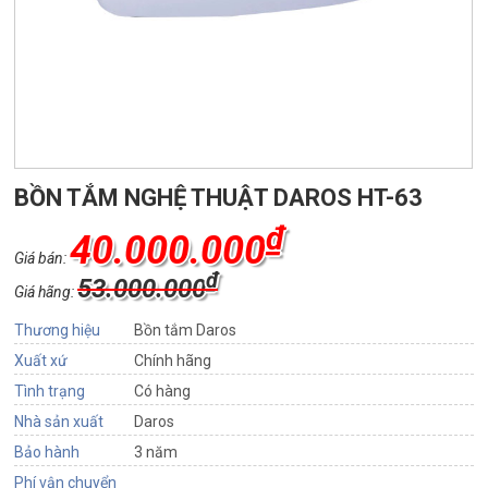
BỒN TẮM NGHỆ THUẬT DAROS HT-63
₫
40.000.000
Giá bán:
₫
53.000.000
Giá hãng:
Thương hiệu
Bồn tắm Daros
Xuất xứ
Chính hãng
Tình trạng
Có hàng
Nhà sản xuất
Daros
Bảo hành
3 năm
Phí vận chuyển