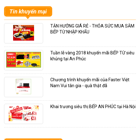
Tin khuyến mại
TẬN HƯỞNG GIÁ RẺ - THỎA SỨC MUA SẮM
BẾP TỪ NHẬP KHẨU
Tuần lễ vàng 2018 khuyến mãi BẾP TỪ siêu
khủng tại An Phúc
Chương trình khuyến mãi của Faster Việt
Nam Vui tân gia - quà thật đã
Khai trương siêu thị BẾP AN PHÚC tại Hà Nội