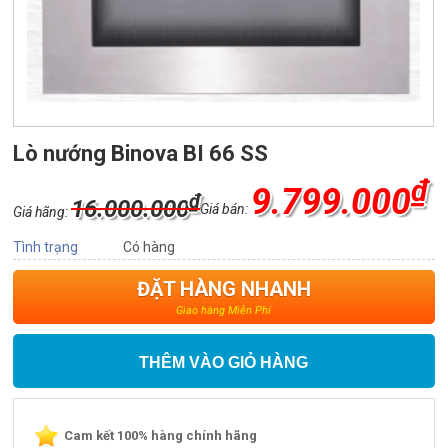
Lò nướng Binova BI 66 SS
₫
9.799.000
₫
16.000.000
Giá bán:
Giá hãng:
Tình trạng
Có hàng
ĐẶT HÀNG NHANH
Giao hàng Miễn Phí
THÊM VÀO GIỎ HÀNG
Cam kết 100% hàng chính hãng