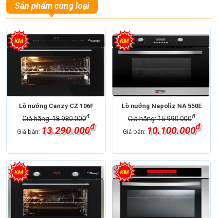
Sản phẩm cùng loại
Lò nướng Canzy CZ 106F
Lò nướng Napoliz NA 550E
đ
đ
Giá hãng: 18.980.000
Giá hãng: 15.990.000
đ
đ
13.290.000
10.100.000
Giá bán:
Giá bán: