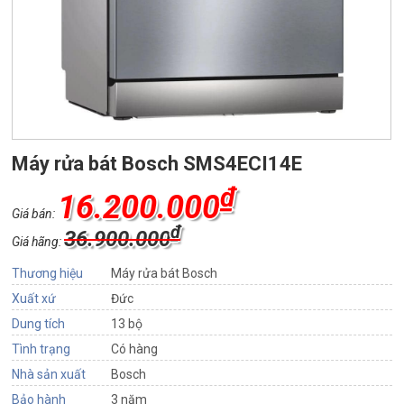
Máy rửa bát Bosch SMS4ECI14E
₫
16.200.000
Giá bán:
₫
36.900.000
Giá hãng:
Thương hiệu
Máy rửa bát Bosch
Xuất xứ
Đức
Dung tích
13 bộ
Tình trạng
Có hàng
Nhà sản xuất
Bosch
Bảo hành
3 năm