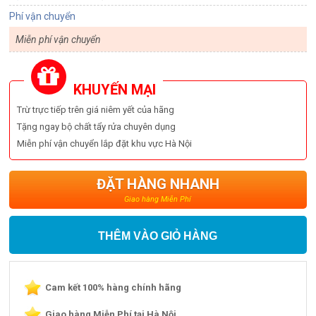
Phí vận chuyển
Miễn phí vận chuyển
KHUYẾN MẠI
Trừ trực tiếp trên giá niêm yết của hãng
Tặng ngay bộ chất tẩy rửa chuyên dụng
Miễn phí vận chuyển lắp đặt khu vực Hà Nội
ĐẶT HÀNG NHANH
Giao hàng Miễn Phí
THÊM VÀO GIỎ HÀNG
Cam kết 100% hàng chính hãng
Giao hàng Miễn Phí tại Hà Nội