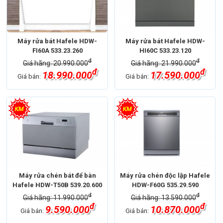
Máy rửa bát Hafele HDW-
Máy rửa bát Hafele HDW-
FI60A 533.23.260
HI60C 533.23.120
đ
đ
Giá hãng: 20.990.000
Giá hãng: 21.990.000
đ
đ
18.990.000
17.590.000
Giá bán:
Giá bán:
Máy rửa chén bát để bàn
Máy rửa chén độc lập Hafele
Hafele HDW-T50B 539.20.600
HDW-F60G 535.29.590
đ
đ
Giá hãng: 11.990.000
Giá hãng: 13.590.000
đ
đ
9.590.000
10.870.000
Giá bán:
Giá bán: