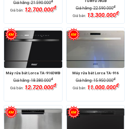
TGWFD78GB
đ
Giá hãng: 21.590.000
đ
đ
Giá hãng: 22.590.000
12.700.000
Giá bán:
đ
13.300.000
Giá bán:
Máy rửa bát Lorca TA-916DWB
Máy rửa bát Lorca TA-916
đ
đ
Giá hãng: 18.380.000
Giá hãng: 15.950.000
đ
đ
12.720.000
11.000.000
Giá bán:
Giá bán: