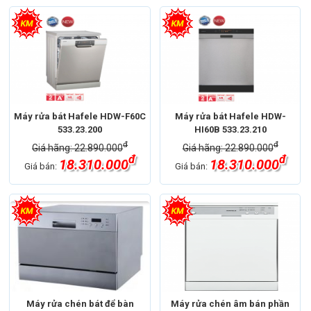
Máy rửa bát Hafele HDW-F60C
Máy rửa bát Hafele HDW-
533.23.200
HI60B 533.23.210
đ
đ
Giá hãng: 22.890.000
Giá hãng: 22.890.000
đ
đ
18.310.000
18.310.000
Giá bán:
Giá bán:
Máy rửa chén bát để bàn
Máy rửa chén âm bán phần