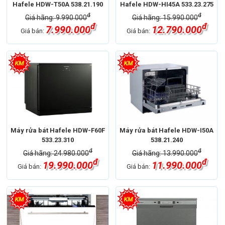
Hafele HDW-T50A 538.21.190
Hafele HDW-HI45A 533.23.275
đ
đ
Giá hãng: 9.990.000
Giá hãng: 15.990.000
đ
đ
7.990.000
12.790.000
Giá bán:
Giá bán:
Máy rửa bát Hafele HDW-F60F
Máy rửa bát Hafele HDW-I50A
533.23.310
538.21.240
đ
đ
Giá hãng: 24.980.000
Giá hãng: 13.990.000
đ
đ
19.990.000
11.990.000
Giá bán:
Giá bán: