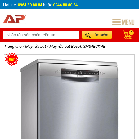
Hotline:
0964 80 80 84
hoặc
0946 80 80 84
0
Trang chủ
/
Máy rửa bát
/
Máy rửa bát Bosch SMS4ECI14E