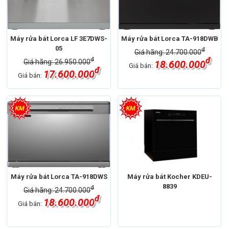
Máy rửa bát Lorca LF 3E7DWS-
Máy rửa bát Lorca TA-918DWB
05
đ
Giá hãng: 24.700.000
đ
đ
Giá hãng: 26.950.000
18.600.000
Giá bán:
đ
17.600.000
Giá bán:
Máy rửa bát Lorca TA-918DWS
Máy rửa bát Kocher KDEU-
8839
đ
Giá hãng: 24.700.000
đ
18.600.000
Giá bán: