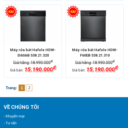
Máy rửa bát Hafele HDW-
Máy rửa bát Hafele HDW-
SI60AB 538.21.320
F60EB 538.21.310
đ
đ
Giá hãng: 18.990.000
Giá hãng: 18.990.000
đ
đ
15.190.000
15.190.000
Giá bán:
Giá bán:
Trang:
1
2
VỀ CHÚNG TÔI
- Khuyến mại
- Tư vấn