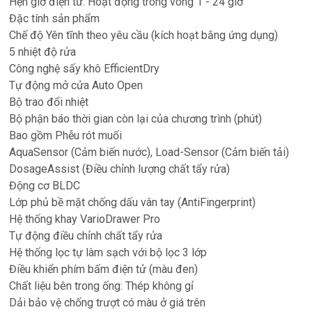
Hẹn giờ điện tử: Hoạt động trong vòng 1 - 24 giờ
Đặc tính sản phẩm
Chế độ Yên tĩnh theo yêu cầu (kích hoạt bằng ứng dụng)
5 nhiệt độ rửa
Công nghệ sấy khô EfficientDry
Tự động mở cửa Auto Open
Bộ trao đổi nhiệt
Bộ phận báo thời gian còn lại của chương trình (phút)
Bao gồm Phễu rót muối
AquaSensor (Cảm biến nước), Load-Sensor (Cảm biến tải)
DosageAssist (Điều chỉnh lượng chất tẩy rửa)
Động cơ BLDC
Lớp phủ bề mặt chống dấu vân tay (AntiFingerprint)
Hệ thống khay VarioDrawer Pro
Tự động điều chỉnh chất tẩy rửa
Hệ thống lọc tự làm sạch với bộ lọc 3 lớp
Điều khiển phím bấm điện tử (màu đen)
Chất liệu bên trong ống: Thép không gỉ
Dải bảo vệ chống trượt có màu ở giá trên