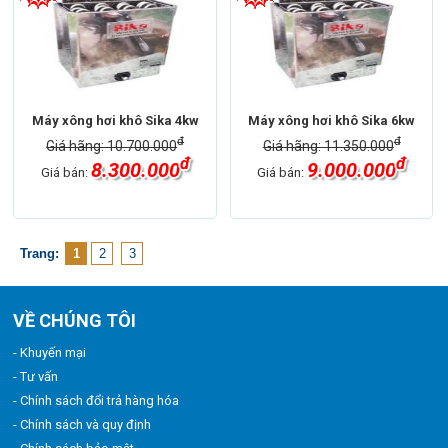
Máy xông hơi khô Sika 4kw
Máy xông hơi khô Sika 6kw
đ
đ
Giá hãng: 10.700.000
Giá hãng: 11.350.000
đ
đ
8.300.000
9.000.000
Giá bán:
Giá bán:
Trang:
1
2
3
VỀ CHÚNG TÔI
- Khuyến mại
- Tư vấn
- Chính sách đổi trả hàng hóa
- Chính sách và quy định