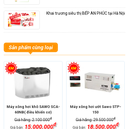
Khai trương siêu thị BẾP AN PHÚC tại Hà Nội
Sản phẩm cùng loại
Máy xông hơi khô SAWO SCA-
Máy xông hơi ướt Sawo STP-
60NB( điều khiển cơ)
150
đ
đ
Giá hãng: 2.100.000
Giá hãng: 29.500.000
đ
đ
15.000.000
18.500.000
Giá bán:
Giá bán: