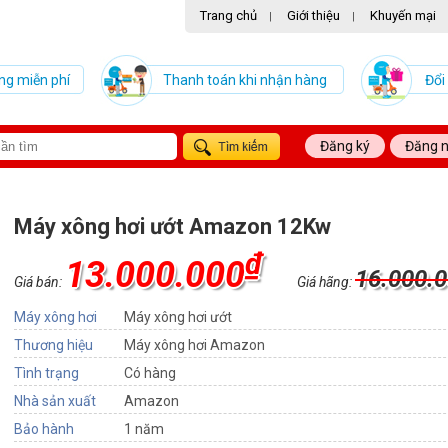
Trang chủ
Giới thiệu
Khuyến mại
|
|
ng miễn phí
Thanh toán khi nhận hàng
Đổi
Đăng ký
Đăng 
Máy xông hơi ướt Amazon 12Kw
₫
13.000.000
16.000.
Giá bán:
Giá hãng:
Máy xông hơi
Máy xông hơi ướt
Thương hiệu
Máy xông hơi Amazon
Tình trạng
Có hàng
Nhà sản xuất
Amazon
Bảo hành
1 năm