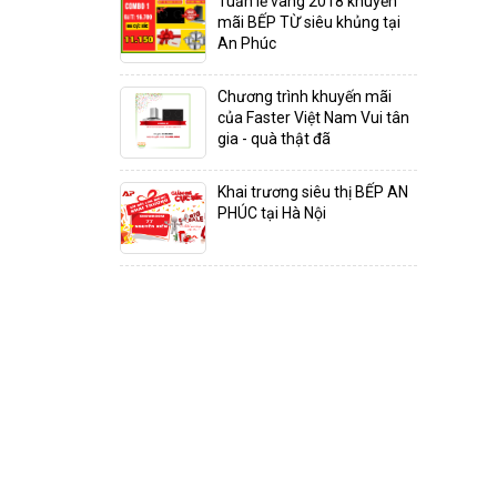
Tuần lễ vàng 2018 khuyến
mãi BẾP TỪ siêu khủng tại
An Phúc
Chương trình khuyến mãi
của Faster Việt Nam Vui tân
gia - quà thật đã
Khai trương siêu thị BẾP AN
PHÚC tại Hà Nội