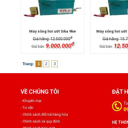
Máy xông hơi ướt Sika 9kw
Máy xông hơi ướt 
đ
Giá hãng: 12.500.000
Giá hãng: 15.
đ
9.000.000
12.50
Giá bán:
Giá bán:
Trang:
1
2
3
VỀ CHÚNG TÔI
ĐẶT 
- Khuyến mại
Tư
- Tư vấn
0
- Chính sách đổi trả hàng hóa
- Chính sách và quy định
HỆ THỐN