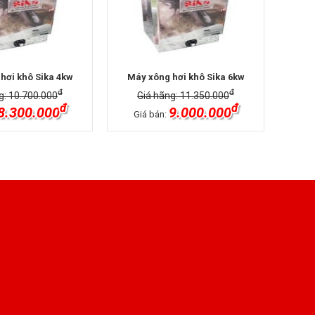
hơi khô Sika 4kw
Máy xông hơi khô Sika 6kw
đ
đ
g: 10.700.000
Giá hãng: 11.350.000
đ
đ
8.300.000
9.000.000
Giá bán: