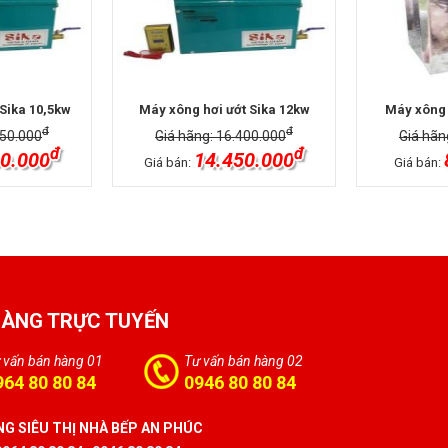
Sika 10,5kw
Máy xông hơi ướt Sika 12kw
Máy xông 
đ
đ
750.000
Giá hãng: 16.400.000
Giá hãn
đ
đ
0.000
14.450.000
Giá bán:
Giá bán:
HÀNG TRỰC TUYẾN
 vấn bán hàng 01
Tư vấn bán hàng 02
964 80 80 84
0946 80 80 84
G SIÊU THỊ NHÀ BẾP AN PHÚC