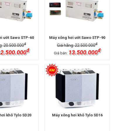
i ướt Sawo STP-60
Máy xông hơi ướt Sawo STP-90
đ
đ
g: 20.500.000
Giá hãng: 22.500.000
đ
đ
2.500.000
13.500.000
Giá bán:
hơi khô Tylo SD20
Máy xông hơi khô Tylo SD16