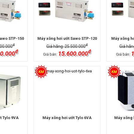
Sawo STP-150
Máy xông hơi ướt Sawo STP-120
Máy xông hơ
đ
đ
500.000
Giá hãng: 25.500.000
Giá hãn
đ
đ
0.000
15.600.000
1
Giá bán:
Giá bán:
t Tylo 9VA
Máy xông hơi ướt Tylo 6VA
Máy xông 