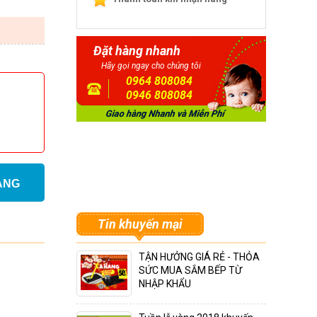
Đặt hàng nhanh
Hãy gọi ngay cho chúng tôi
0964 808084
0946 808084
ÀNG
Tin khuyến mại
TẬN HƯỞNG GIÁ RẺ - THỎA
SỨC MUA SẮM BẾP TỪ
NHẬP KHẨU