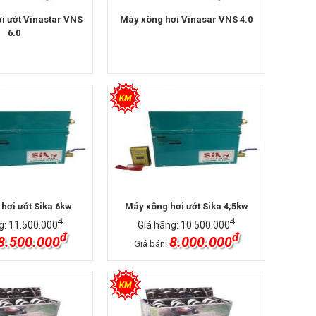
i ướt Vinastar VNS
Máy xông hơi Vinasar VNS 4.0
6.0
hơi ướt Sika 6kw
Máy xông hơi ướt Sika 4,5kw
đ
đ
g: 11.500.000
Giá hãng: 10.500.000
đ
đ
8.500.000
8.000.000
Giá bán: