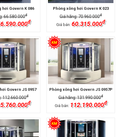
 hơi Govern K 086
Phòng xông hơi Govern K 023
đ
đ
g: 66.580.000
Giá hãng: 70.960.000
đ
đ
6.590.000
60.315.000
Giá bán:
hơi Govern JS 0957
Phòng xông hơi Govern JS 0957P
đ
đ
: 112.660.000
Giá hãng: 131.990.000
đ
đ
5.760.000
112.190.000
Giá bán: