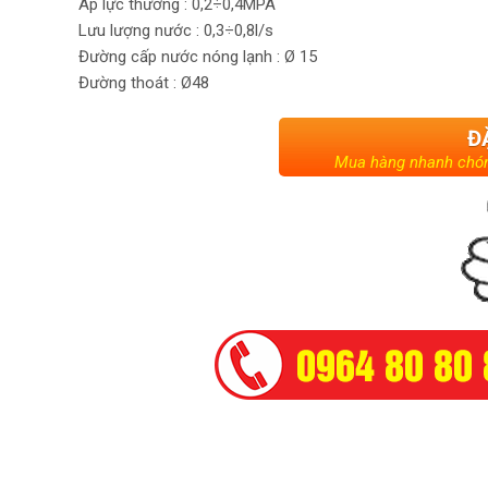
Áp lực thường : 0,2÷0,4MPA
Lưu lượng nước : 0,3÷0,8l/s
Đường cấp nước nóng lạnh : Ø 15
Đường thoát : Ø48
Đ
Mua hàng nhanh chón