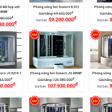
 kết hợp ướt
Phòng xông hơi Govern K 012
Phòng xông
 8088
đ
Giá hãng: 69.650.000
Giá hãn
đ
đ
980.000
59.200.000
5
Giá bán:
Giá bán:
đ
30.000
ern JS 0219-1
Phòng xông hơi Govern JS 0958P
Phòng xông 
đ
đ
765.000
Giá hãng: 126.980.000
Giá hãng
đ
đ
0.000
107.930.000
9
Giá bán:
Giá bán: