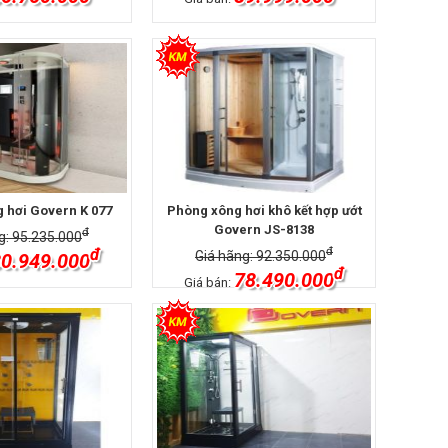
 hơi Govern K 077
Phòng xông hơi khô kết hợp ướt
Govern JS-8138
đ
g: 95.235.000
đ
đ
Giá hãng: 92.350.000
0.949.000
đ
78.490.000
Giá bán: