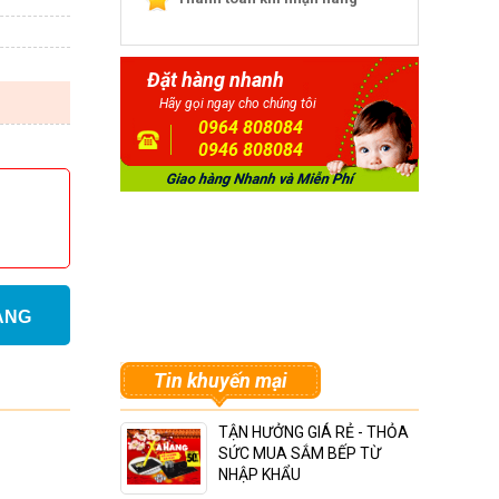
Đặt hàng nhanh
Hãy gọi ngay cho chúng tôi
0964 808084
0946 808084
ÀNG
Tin khuyến mại
TẬN HƯỞNG GIÁ RẺ - THỎA
SỨC MUA SẮM BẾP TỪ
NHẬP KHẨU