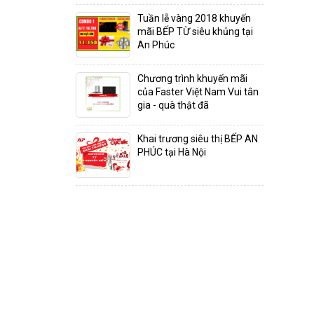
Tuần lễ vàng 2018 khuyến
mãi BẾP TỪ siêu khủng tại
An Phúc
Chương trình khuyến mãi
của Faster Việt Nam Vui tân
gia - quà thật đã
Khai trương siêu thị BẾP AN
PHÚC tại Hà Nội