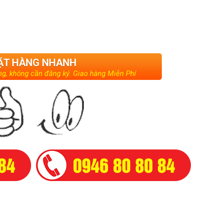
ẶT HÀNG NHANH
g, không cần đăng ký. Giao hàng Miễn Phí