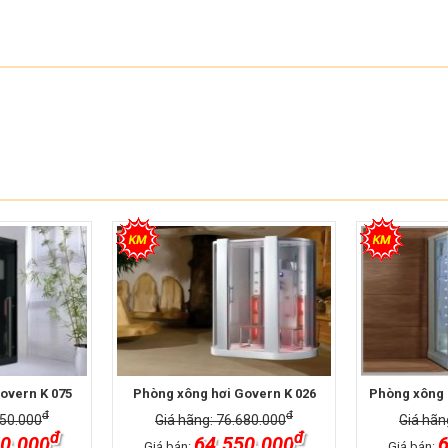
overn K 075
Phòng xông hơi Govern K 026
Phòng xông 
đ
đ
950.000
Giá hãng: 76.680.000
Giá hãn
đ
đ
0.000
64.550.000
6
Giá bán:
Giá bán: