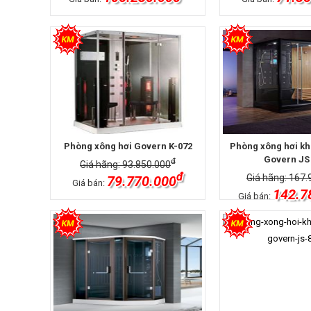
Phòng xông hơi Govern K-072
Phòng xông hơi khô
Govern JS
đ
Giá hãng: 93.850.000
đ
Giá hãng: 167.
79.770.000
Giá bán:
142.7
Giá bán: