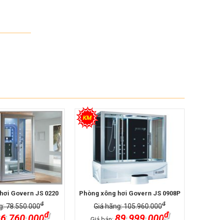
hơi Govern JS 0220
Phòng xông hơi Govern JS 0908P
đ
đ
g: 78.550.000
Giá hãng: 105.960.000
đ
đ
6.760.000
89.999.000
Giá bán: