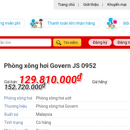
Trang chủ
Giới thiệu
Khuyến mại
|
|
ng miễn phí
Thanh toán khi nhận hàng
Đổi
Đăng ký
Đăng 
Phòng xông hơi Govern JS 0952
₫
129.810.000
Giá bán:
Giá hãng:
₫
152.720.000
Phòng xông hơi
Phòng xông hơi ướt
Thương hiệu
Phòng xông hơi Govern
Xuất xứ
Malaysia
Tình trạng
Có hàng