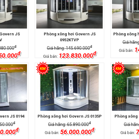
 Govern JS
Phòng xông hơi Govern JS
Phòng xông h
V
0952KTVP
Giá hãng
đ
đ
880.000
Giá hãng: 145.690.000
1
Giá bán:
đ
đ
50.000
123.830.000
Giá bán:
vern JS 0194
Phòng xông hơi Govern JS 0135P
Phòng xông 
đ
đ
750.000
Giá hãng: 65.890.000
Giá hãn
đ
đ
0.000
56.000.000
7
Giá bán:
Giá bán: