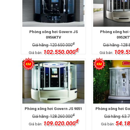
Phòng xông hơi Govern JS
Phòng xông hơi
0956KTV
0952KT
đ
Giá hãng: 120.650.000
Giá hãng: 128.
đ
102.550.000
109.5
Giá bán:
Giá bán:
Phòng xông hơi Govern JS 9051
Phòng xông hơi Go
đ
Giá hãng: 128.260.000
Giá hãng: 63.
đ
109.020.000
54.18
Giá bán:
Giá bán: