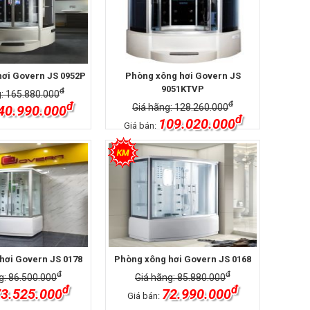
ơi Govern JS 0952P
Phòng xông hơi Govern JS
9051KTVP
đ
: 165.880.000
đ
đ
Giá hãng: 128.260.000
40.990.000
đ
109.020.000
Giá bán:
hơi Govern JS 0178
Phòng xông hơi Govern JS 0168
đ
đ
g: 86.500.000
Giá hãng: 85.880.000
đ
đ
3.525.000
72.990.000
Giá bán: