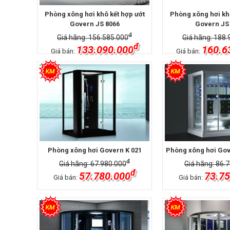
Phòng xông hơi khô kết hợp ướt
Phòng xông hơi khô
Govern JS 8066
Govern JS
đ
Giá hãng: 156.585.000
Giá hãng: 188.
đ
133.090.000
160.6
Giá bán:
Giá bán:
Phòng xông hơi Govern K 021
Phòng xông hơi Gov
đ
Giá hãng: 67.980.000
Giá hãng: 86.
đ
57.780.000
73.75
Giá bán:
Giá bán: