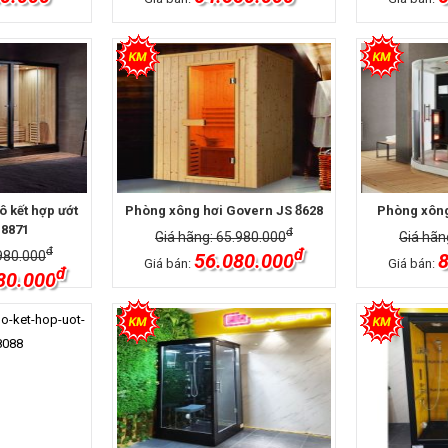
 kết hợp ướt
Phòng xông hơi Govern JS 8̉628
Phòng xông
 8871
đ
Giá hãng: 65.980.000
Giá hãn
đ
đ
980.000
56.080.000
8
Giá bán:
Giá bán:
đ
80.000