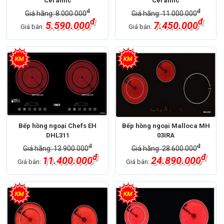
Ceramic
Ceramic
đ
đ
Giá hãng: 8.000.000
Giá hãng: 11.000.000
đ
đ
5.590.000
7.450.000
Giá bán:
Giá bán:
Bếp hồng ngoại Chefs EH
Bếp hồng ngoại Malloca MH
DHL311
03IRA
đ
đ
Giá hãng: 13.900.000
Giá hãng: 28.600.000
đ
đ
11.400.000
24.890.000
Giá bán:
Giá bán: