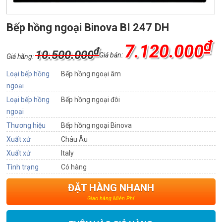
Bếp hồng ngoại Binova BI 247 DH
₫
7.120.000
₫
10.500.000
Giá bán:
Giá hãng:
Loại bếp hồng
Bếp hồng ngoại âm
ngoại
Loại bếp hồng
Bếp hồng ngoại đôi
ngoại
Thương hiệu
Bếp hồng ngoại Binova
Xuất xứ
Châu Âu
Xuất xứ
Italy
Tình trạng
Có hàng
ĐẶT HÀNG NHANH
Giao hàng Miễn Phí