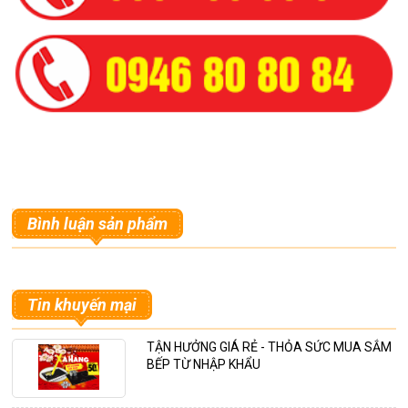
Bình luận sản phẩm
Tin khuyến mại
TẬN HƯỞNG GIÁ RẺ - THỎA SỨC MUA SẮM
BẾP TỪ NHẬP KHẨU