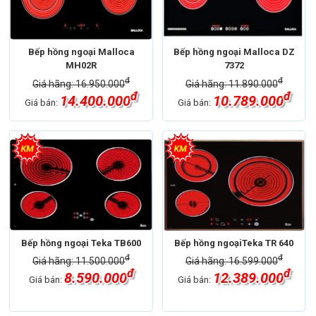
Bếp hồng ngoại Malloca
Bếp hồng ngoại Malloca DZ
MH02R
7372
đ
đ
Giá hãng: 16.950.000
Giá hãng: 11.890.000
đ
đ
14.400.000
10.789.000
Giá bán:
Giá bán:
Bếp hồng ngoại Teka TB600
Bếp hồng ngoạiTeka TR 640
đ
đ
Giá hãng: 11.500.000
Giá hãng: 16.599.000
đ
đ
8.590.000
12.389.000
Giá bán:
Giá bán: