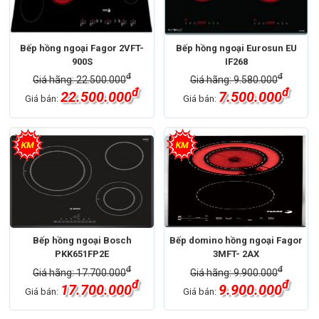
Bếp hồng ngoại Fagor 2VFT-
Bếp hồng ngoại Eurosun EU
900S
IF268
đ
đ
Giá hãng: 22.500.000
Giá hãng: 9.580.000
đ
đ
22.500.000
7.500.000
Giá bán:
Giá bán:
Bếp hồng ngoại Bosch
Bếp domino hồng ngoại Fagor
PKK651FP2E
3MFT- 2AX
đ
đ
Giá hãng: 17.700.000
Giá hãng: 9.900.000
đ
đ
17.700.000
9.900.000
Giá bán:
Giá bán: