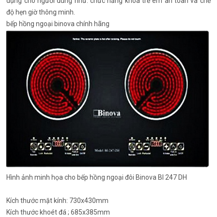
dụng cho người dùng như: chức năng khóa trẻ em an toàn và chế
độ hẹn giờ thông minh.
bếp hồng ngoại binova chính hãng
Hình ảnh minh họa cho bếp hồng ngoại đôi Binova BI 247 DH
Kích thước mặt kính: 730x430mm
Kích thước khoét đá ; 685x385mm