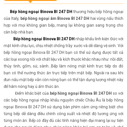
Bếp hồng ngoại Binova BI 247 DH
thương hiệu bếp hồng ngoại
của Italy,
bếp hồng ngoại âm Binova BI 247 DH
hai vùng nấu thích
hợp với mọi không gian bếp, mang lại không gian sang trọng cho
căn bếp nhà bạn.
Bếp hồng ngoại Binova BI 247 DH
nhập khẩu linh kiện Đức với
mặt kính chịu lực, chịu nhiệt chống trầy xước và dễ dàng vệ sinh. Với
bếp hồng ngoại Binova BI 247 DH bạn có thể sử dụng được tất cả
các loại xoong nồi với chất liệu và kích thước khác nhau như: nồi đất,
thủy tinh, gốm, sứ, sành...Bếp làm nóng mặt kính trực tiếp do đó
bạn có thể nướng thức ăn trực tiếp trên mặt bếp. Ngoài ra sau khi
đun nấu mặt bếp vẫn còn nóng bạn có thể tận dụng lượng nhiệt này
để hâm nóng hay ủ ấm thức ăn.
Điểm khác biệt của
bếp hồng ngoại Binova BI 247 DH
so với
các bếp hồng ngoại nhập khẩu nguyên chiếc Châu Âu là bếp hồng
ngoại Binova BI 247 DH sử dụng bàn phím cảm ứng riêng biệt cho
từng bếp dễ dàng điều chính công suất và nhiệt độ tương ứng với
từng món ăn. Bếp có đầy đủ các tính năng hiện đại mang lại sự tiện