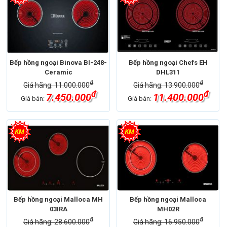
Bếp hồng ngoại Binova BI-248-
Bếp hồng ngoại Chefs EH
Ceramic
DHL311
đ
đ
Giá hãng: 11.000.000
Giá hãng: 13.900.000
đ
đ
7.450.000
11.400.000
Giá bán:
Giá bán:
Bếp hồng ngoại Malloca MH
Bếp hồng ngoại Malloca
03IRA
MH02R
đ
đ
Giá hãng: 28.600.000
Giá hãng: 16.950.000