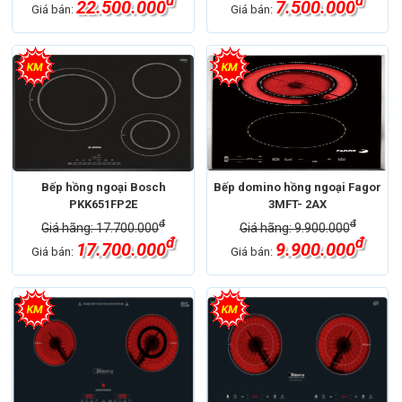
đ
đ
22.500.000
7.500.000
Giá bán:
Giá bán:
Bếp hồng ngoại Bosch
Bếp domino hồng ngoại Fagor
PKK651FP2E
3MFT- 2AX
đ
đ
Giá hãng: 17.700.000
Giá hãng: 9.900.000
đ
đ
17.700.000
9.900.000
Giá bán:
Giá bán: