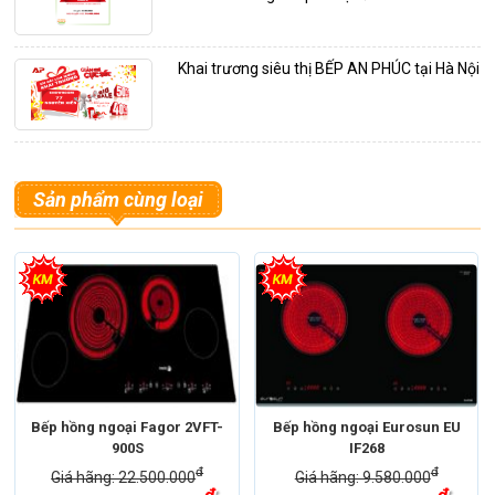
Khai trương siêu thị BẾP AN PHÚC tại Hà Nội
Sản phẩm cùng loại
Bếp hồng ngoại Fagor 2VFT-
Bếp hồng ngoại Eurosun EU
900S
IF268
đ
đ
Giá hãng: 22.500.000
Giá hãng: 9.580.000