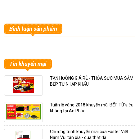
Bình luận sản phẩm
Tin khuyến mại
TẬN HƯỞNG GIÁ RẺ - THỎA SỨC MUA SẮM
BẾP TỪ NHẬP KHẨU
Tuần lễ vàng 2018 khuyến mãi BẾP TỪ siêu
khủng tại An Phúc
Chương trình khuyến mãi của Faster Việt
Nam Vui tân gia - quà thật đã