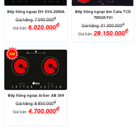
Bếp hồng ngoại EH-DHL2000A
Bếp hồng ngoại âm Cata TCD
705GR FVI
đ
Giá hãng: 7.590.000
đ
đ
Giá hãng: 31.300.000
6.020.000
Giá bán:
đ
28.150.000
Giá bán:
Bếp hồng ngoại Arber AB 369
đ
Giá hãng: 8.850.000
đ
4.700.000
Giá bán: