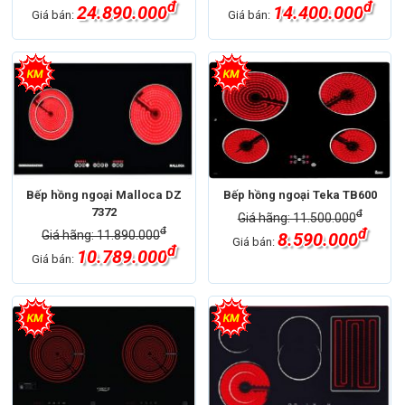
đ
đ
24.890.000
14.400.000
Giá bán:
Giá bán:
Bếp hồng ngoại Malloca DZ
Bếp hồng ngoại Teka TB600
7372
đ
Giá hãng: 11.500.000
đ
đ
Giá hãng: 11.890.000
8.590.000
Giá bán:
đ
10.789.000
Giá bán: