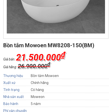
Bồn tắm Mowoen MW8208-150(BM)
₫
21.500.000
Giá bán:
₫
26.900.000
Giá hãng:
Thương hiệu
Bồn tắm Mowoen
Xuất xứ
Chính hãng
Tình trạng
Có hàng
Nhà sản xuất
Moweon
Bảo hành
5 năm
Phí vận chuyển