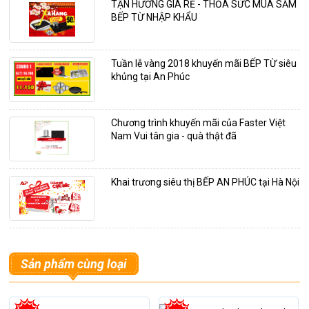
TẬN HƯỞNG GIÁ RẺ - THỎA SỨC MUA SẮM
BẾP TỪ NHẬP KHẨU
Tuần lễ vàng 2018 khuyến mãi BẾP TỪ siêu
khủng tại An Phúc
Chương trình khuyến mãi của Faster Việt
Nam Vui tân gia - quà thật đã
Khai trương siêu thị BẾP AN PHÚC tại Hà Nội
Sản phẩm cùng loại