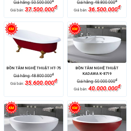
đ
đ
Giá hãng: 50.500.000
Giá hãng: 48.800.000
đ
đ
37.500.000
36.500.000
Giá bán:
Giá bán:
BỒN TẮM NGHỆ THUẬT HT-75
BỒN TẮM NGHỆ THUẬT
KADAWA K-8719
đ
Giá hãng: 48.800.000
đ
đ
Giá hãng: 50.000.000
35.600.000
Giá bán:
đ
40.000.000
Giá bán: