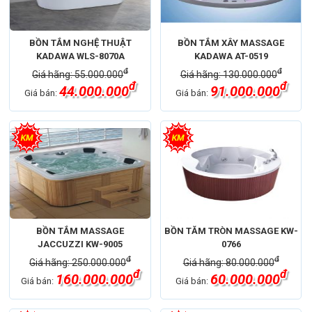
BỒN TẮM NGHỆ THUẬT
BỒN TẮM XÂY MASSAGE
KADAWA WLS-8070A
KADAWA AT-0519
đ
đ
Giá hãng: 55.000.000
Giá hãng: 130.000.000
đ
đ
44.000.000
91.000.000
Giá bán:
Giá bán:
BỒN TẮM MASSAGE
BỒN TĂM TRÒN MASSAGE KW-
JACCUZZI KW-9005
0766
đ
đ
Giá hãng: 250.000.000
Giá hãng: 80.000.000
đ
đ
160.000.000
60.000.000
Giá bán:
Giá bán: