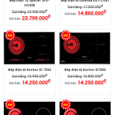
Bếp Điện Từ Spelier SPE-
Bếp điện từ Dmestik ES772 DKT
HC928
đ
Giá hãng: 17.500.000
đ
đ
Giá hãng: 24.900.000
14.860.000
Giá bán:
đ
23.799.000
Giá bán:
Bếp điện từ Kocher EI-733S
Bếp điện từ Kocher EI730S
đ
đ
Giá hãng: 16.990.000
Giá hãng: 16.890.000
đ
đ
14.250.000
14.250.000
Giá bán:
Giá bán: