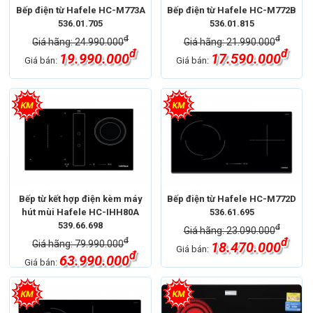
Bếp điện từ Hafele HC-M773A
Bếp điện từ Hafele HC-M772B
536.01.705
536.01.815
đ
đ
Giá hãng: 24.990.000
Giá hãng: 21.990.000
đ
đ
19.990.000
17.590.000
Giá bán:
Giá bán:
Bếp từ kết hợp điện kèm máy
Bếp điện từ Hafele HC-M772D
hút mùi Hafele HC-IHH80A
536.61.695
539.66.698
đ
Giá hãng: 23.090.000
đ
đ
Giá hãng: 79.990.000
18.470.000
Giá bán:
đ
63.990.000
Giá bán: