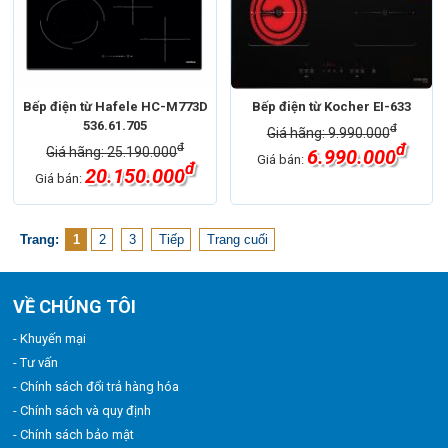
Bếp điện từ Hafele HC-M773D
Bếp điện từ Kocher EI-633
536.61.705
đ
Giá hãng: 9.990.000
đ
đ
Giá hãng: 25.190.000
6.990.000
Giá bán:
đ
20.150.000
Giá bán:
Trang:
1
2
3
Tiếp
Trang cuối
VỀ CHÚNG TÔI
- Khuyến mại
- Tư vấn
- Chính sách đổi trả hàng hóa
- Chính sách và quy định
- Chính sách bảo mật