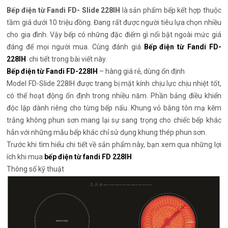
Bếp điện từ Fandi FD- Slide 228IH
là sản phẩm bếp kết hợp thuộc
tầm giá dưới 10 triệu đồng. Đang rất được người tiêu lựa chọn nhiều
cho gia đình. Vậy bếp có những đặc điểm gì nổi bật ngoài mức giá
đáng để mọi người mua. Cùng đánh giá
Bếp điện từ Fandi FD-
228IH
chi tiết trong bài viết này.
Bếp điện từ Fandi FD-228IH
– hàng giá rẻ, dùng ổn định
Model FD-Slide 228IH được trang bị mặt kính chịu lực chịu nhiệt tốt,
có thể hoạt động ổn định trong nhiều năm. Phần bảng điều khiển
độc lập dành riêng cho từng bếp nấu. Khung vỏ bằng tôn mạ kẽm
trắng không phun sơn mang lại sự sang trọng cho chiếc bếp khác
hẳn với những mẫu bếp khác chỉ sử dụng khung thép phun sơn.
Trước khi tìm hiểu chi tiết về sản phẩm này, bạn xem qua những lợi
ích khi mua
bếp điện từ fandi FD 228IH
Thông số kỹ thuật