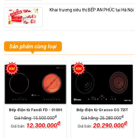
Khai trương siêu thị BẾP AN PHÚC tại Hà Nội
Sản phẩm cùng loại
Bếp điện từ Fandi FD - 010IH
Bếp điện từ Grasso GS 72IT
đ
đ
Giá hãng: 15.500.000
Giá hãng: 26.280.000
đ
đ
12.300.000
20.290.000
Giá bán:
Giá bán: