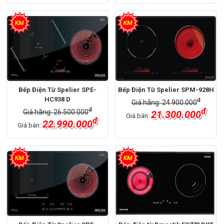
Bếp Điện Từ Spelier SPE-
Bếp Điện Từ Spelier SPM-928H
HC938 D
đ
Giá hãng: 24.900.000
đ
đ
Giá hãng: 26.500.000
21.300.000
Giá bán:
đ
22.990.000
Giá bán: