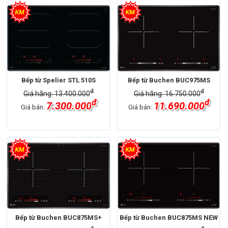
Bếp từ Spelier STL 510S
Bếp từ Buchen BUC975MS
đ
đ
Giá hãng: 13.400.000
Giá hãng: 16.750.000
đ
đ
7.300.000
11.690.000
Giá bán:
Giá bán:
Bếp từ Buchen BUC875MS+
Bếp từ Buchen BUC875MS NEW