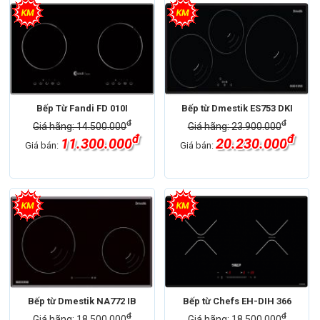
Bếp Từ Fandi FD 010I
Bếp từ Dmestik ES753 DKI
đ
đ
Giá hãng: 14.500.000
Giá hãng: 23.900.000
đ
đ
11.300.000
20.230.000
Giá bán:
Giá bán:
Bếp từ Dmestik NA772 IB
Bếp từ Chefs EH-DIH 366
đ
đ
Giá hãng: 18.500.000
Giá hãng: 18.500.000