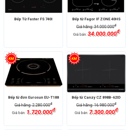
Bếp Từ Faster FS 740I
Bếp từ Fagor IF ZONE 40HS
đ
Giá hãng: 34.000.000
đ
34.000.000
Giá bán:
Bếp từ đơn Eurosun EU-T188
Bếp từ Canzy CZ 898B-62ID
đ
đ
Giá hãng: 2.280.000
Giá hãng: 16.980.000
đ
đ
1.720.000
7.300.000
Giá bán:
Giá bán: