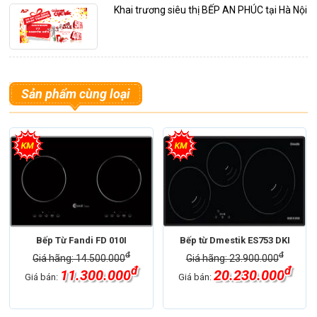
Khai trương siêu thị BẾP AN PHÚC tại Hà Nội
Sản phẩm cùng loại
Bếp Từ Fandi FD 010I
Bếp từ Dmestik ES753 DKI
đ
đ
Giá hãng: 14.500.000
Giá hãng: 23.900.000
đ
đ
11.300.000
20.230.000
Giá bán:
Giá bán: