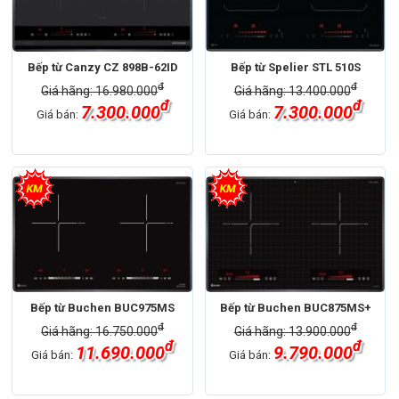
Bếp từ Canzy CZ 898B-62ID
Bếp từ Spelier STL 510S
đ
đ
Giá hãng: 16.980.000
Giá hãng: 13.400.000
đ
đ
7.300.000
7.300.000
Giá bán:
Giá bán:
Bếp từ Buchen BUC975MS
Bếp từ Buchen BUC875MS+
đ
đ
Giá hãng: 16.750.000
Giá hãng: 13.900.000
đ
đ
11.690.000
9.790.000
Giá bán:
Giá bán: