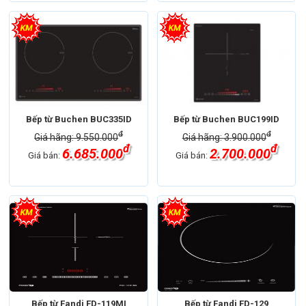
Bếp từ Buchen BUC335ID
Bếp từ Buchen BUC199ID
đ
đ
Giá hãng: 9.550.000
Giá hãng: 3.900.000
đ
đ
6.685.000
2.700.000
Giá bán:
Giá bán:
Bếp từ Fandi FD-119MI
Bếp từ Fandi FD-129