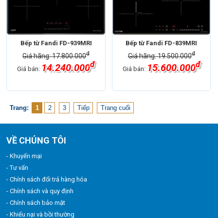
Bếp từ Fandi FD-939MRI
Bếp từ Fandi FD-839MRI
đ
đ
Giá hãng: 17.800.000
Giá hãng: 19.500.000
đ
đ
14.240.000
15.600.000
Giá bán:
Giá bán:
Trang:
1
2
3
Tiếp
Trang cuối
VỀ CHÚNG TÔI
- Khuyến mại
- Tư vấn
- Chính sách đổi trả hàng hóa
- Chính sách và quy định
- Chính sách bảo mật
- Khiếu nại và bồi thường