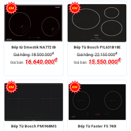
Bếp từ Dmestik NA772 IB
Bếp Từ Bosch PIL631B18E
đ
đ
Giá hãng: 18.500.000
Giá hãng: 22.150.000
đ
đ
16.640.000
15.550.000
Giá bán:
Giá bán:
Bếp Từ Bosch PMI968MS
Bếp Từ Faster FS 740I