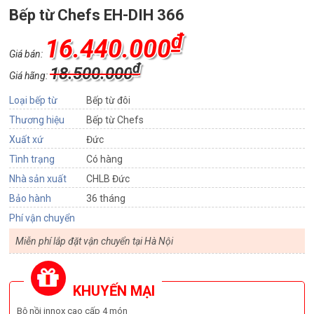
Bếp từ Chefs EH-DIH 366
₫
16.440.000
Giá bán:
₫
18.500.000
Giá hãng:
Loại bếp từ
Bếp từ đôi
Thương hiệu
Bếp từ Chefs
Xuất xứ
Đức
Tình trạng
Có hàng
Nhà sản xuất
CHLB Đức
Bảo hành
36 tháng
Phí vận chuyển
Miễn phí lắp đặt vận chuyển tại Hà Nội
KHUYẾN MẠI
Bộ nồi innox cao cấp 4 món