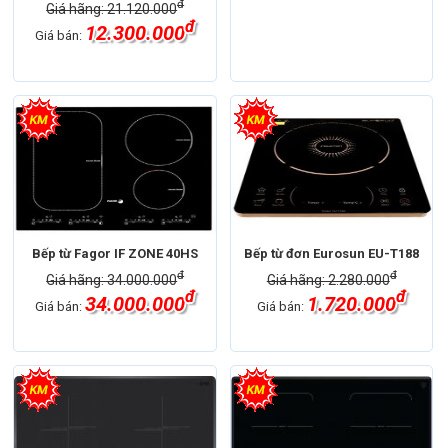
đ
Giá hãng: 21.120.000
đ
12.300.000
Giá bán:
Bếp từ Fagor IF ZONE 40HS
Bếp từ đơn Eurosun EU-T188
đ
đ
Giá hãng: 34.000.000
Giá hãng: 2.280.000
đ
đ
34.000.000
1.720.000
Giá bán:
Giá bán: