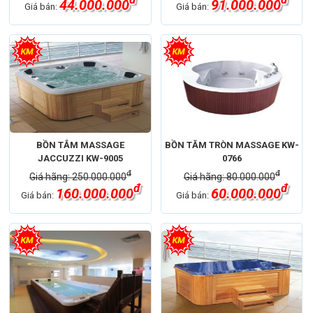
đ
đ
44.000.000
91.000.000
Giá bán:
Giá bán:
BỒN TẮM MASSAGE
BỒN TĂM TRÒN MASSAGE KW-
JACCUZZI KW-9005
0766
đ
đ
Giá hãng: 250.000.000
Giá hãng: 80.000.000
đ
đ
160.000.000
60.000.000
Giá bán:
Giá bán: