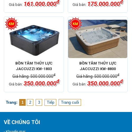
đ
đ
161.000.000
175.000.000
Giá bán:
Giá bán:
BỒN TẮM THỦY LỰC
BỒN TẮM THỦY LỰC
JACCUZZI KW-1803
JACCUZZI KW-8800
đ
đ
Giá hãng: 500.000.000
Giá hãng: 500.000.000
đ
đ
350.000.000
350.000.000
Giá bán:
Giá bán:
Trang:
1
2
3
Tiếp
Trang cuối
VỀ CHÚNG TÔI
- Khuyến mại