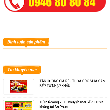
Bình luận sản phẩm
Tin khuyến mại
TẬN HƯỞNG GIÁ RẺ - THỎA SỨC MUA SẮM
BẾP TỪ NHẬP KHẨU
Tuần lễ vàng 2018 khuyến mãi BẾP TỪ siêu
khủng tại An Phúc