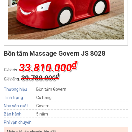
Bồn tắm Massage Govern JS 8028
₫
33.810.000
Giá bán:
₫
39.780.000
Giá hãng:
Thương hiệu
Bồn tắm Govern
Tình trạng
Có hàng
Nhà sản xuất
Govern
Bảo hành
5 năm
Phí vận chuyển
Miễn phí vận chuyển, lắp đặt