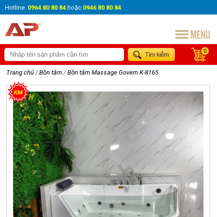
Hotline:
0964 80 80 84
hoặc
0946 80 80 84
0
Trang chủ
/
Bồn tắm
/
Bồn tắm Massage Govern K-8165