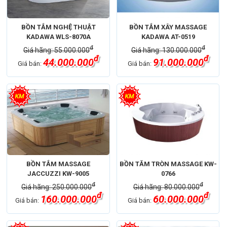
BỒN TẮM NGHỆ THUẬT
BỒN TẮM XÂY MASSAGE
KADAWA WLS-8070A
KADAWA AT-0519
đ
đ
Giá hãng: 55.000.000
Giá hãng: 130.000.000
đ
đ
44.000.000
91.000.000
Giá bán:
Giá bán:
BỒN TẮM MASSAGE
BỒN TĂM TRÒN MASSAGE KW-
JACCUZZI KW-9005
0766
đ
đ
Giá hãng: 250.000.000
Giá hãng: 80.000.000
đ
đ
160.000.000
60.000.000
Giá bán:
Giá bán: