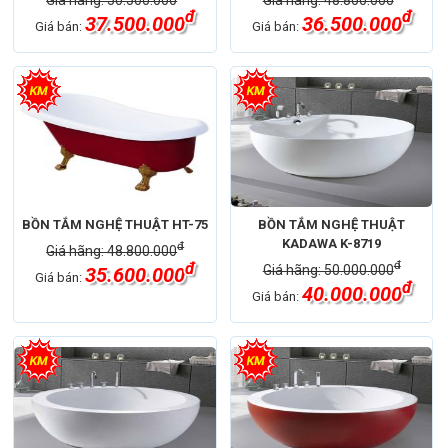
đ
đ
37.500.000
36.500.000
Giá bán:
Giá bán:
BỒN TẮM NGHỆ THUẬT HT-75
BỒN TẮM NGHỆ THUẬT
KADAWA K-8719
đ
Giá hãng: 48.800.000
đ
đ
Giá hãng: 50.000.000
35.600.000
Giá bán:
đ
40.000.000
Giá bán: