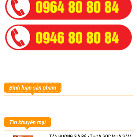
Bình luận sản phẩm
Tin khuyến mại
TẬN HƯỞNG GIÁ RẺ - THỎA SỨC MUA SẮM