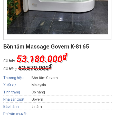
Bồn tắm Massage Govern K-8165
₫
53.180.000
Giá bán:
₫
62.570.000
Giá hãng:
Thương hiệu
Bồn tắm Govern
Xuất xứ
Malaysia
Tình trạng
Có hàng
Nhà sản xuất
Govern
Bảo hành
5 năm
Phí vận chuyển