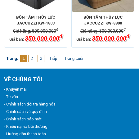
BỒN TẮM THỦY LỰC
BỒN TẮM THỦY LỰC
JACCUZZI KW-1803
JACCUZZI KW-8800
đ
đ
Giá hãng: 500.000.000
Giá hãng: 500.000.000
đ
đ
350.000.000
350.000.000
Giá bán:
Giá bán:
Trang:
1
2
3
Tiếp
Trang cuối
VỀ CHÚNG TÔI
- Khuyến mại
- Tư vấn
- Chính sách đổi trả hàng hóa
- Chính sách và quy định
- Chính sách bảo mật
- Khiếu nại và bồi thường
- Hướng dẫn thanh toán