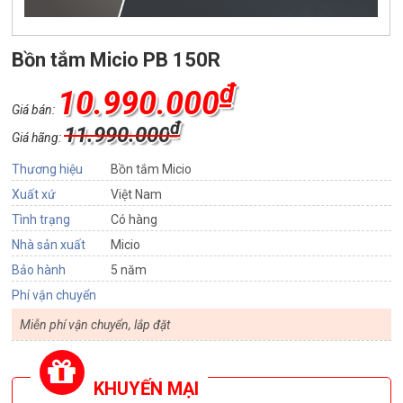
Bồn tắm Micio PB 150R
₫
10.990.000
Giá bán:
₫
11.990.000
Giá hãng:
Thương hiệu
Bồn tắm Micio
Xuất xứ
Việt Nam
Tình trạng
Có hàng
Nhà sản xuất
Micio
Bảo hành
5 năm
Phí vận chuyển
Miễn phí vận chuyển, lắp đặt
KHUYẾN MẠI