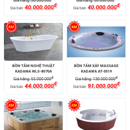
Giá hãng: 50.000.000
Giá hãng: 50.000.000
đ
đ
40.000.000
40.000.000
Giá bán:
Giá bán:
BỒN TẮM NGHỆ THUẬT
BỒN TẮM XÂY MASSAGE
KADAWA WLS-8070A
KADAWA AT-0519
đ
đ
Giá hãng: 55.000.000
Giá hãng: 130.000.000
đ
đ
44.000.000
91.000.000
Giá bán:
Giá bán: