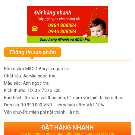
Đặt hàng nhanh
Hãy gọi ngay cho chúng tôi
0964 808084
0946 808084
Thông tin sản phẩm
Bồn ngâm MICIO Acrylic ngọc trai
Chất liệu: Acrylic ngọc trai.
Màu sắc: Ánh ngọc trai
Kích thước: 1500 x 750 x 600
Bảo hành: 05 năm với thân bồn, 01 năm với thiết bị kèm theo.
Đơn giá: 10.990.000 VND - chưa bao gồm VAT 10%.
Vận chuyển: miễn phí nội thành Hà nội.
ĐẶT HÀNG NHANH
Mua hàng nhanh chóng, không cần đăng ký. Giao hàng Miễn Phí