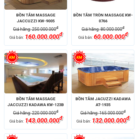
BỒN TẮM MASSAGE
BỒN TĂM TRÒN MASSAGE KW-
JACCUZZI KW-9005
0766
đ
đ
Giá hãng: 250.000.000
Giá hãng: 80.000.000
đ
đ
160.000.000
60.000.000
Giá bán:
Giá bán:
BỒN TẮM MASSAGE
BỒN TẮM JACUZZI KADAWA
JACCUZZI KADAWA KW-123B
AT-1935
đ
đ
Giá hãng: 220.000.000
Giá hãng: 165.000.000
đ
đ
143.000.000
132.000.000
Giá bán:
Giá bán: