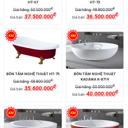
HT-67
HT-73
đ
đ
Giá hãng: 50.500.000
Giá hãng: 48.800.000
đ
đ
37.500.000
36.500.000
Giá bán:
Giá bán:
BỒN TẮM NGHỆ THUẬT HT-75
BỒN TẮM NGHỆ THUẬT
KADAWA K-8719
đ
Giá hãng: 48.800.000
đ
đ
Giá hãng: 50.000.000
35.600.000
Giá bán:
đ
40.000.000
Giá bán: