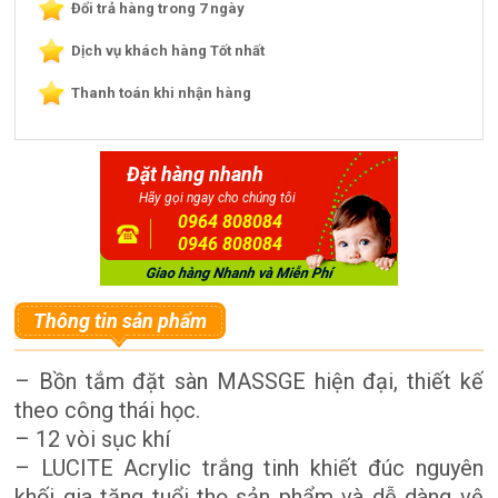
Đổi trả hàng trong 7 ngày
Dịch vụ khách hàng Tốt nhất
Thanh toán khi nhận hàng
Đặt hàng nhanh
Hãy gọi ngay cho chúng tôi
0964 808084
0946 808084
Thông tin sản phẩm
– Bồn tắm đặt sàn MASSGE hiện đại, thiết kế
theo công thái học.
– 12 vòi sục khí
– LUCITE Acrylic trắng tinh khiết đúc nguyên
khối gia tăng tuổi thọ sản phẩm và dễ dàng vệ