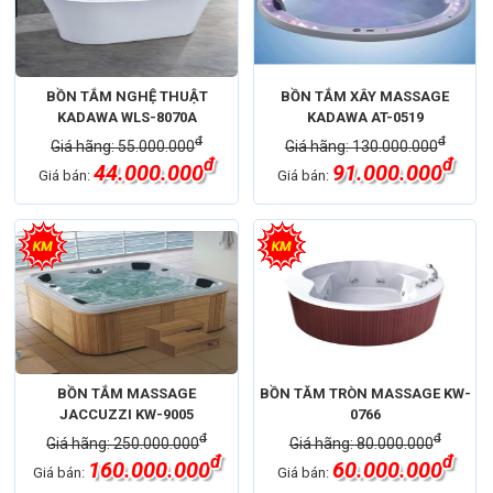
BỒN TẮM NGHỆ THUẬT
BỒN TẮM XÂY MASSAGE
KADAWA WLS-8070A
KADAWA AT-0519
đ
đ
Giá hãng: 55.000.000
Giá hãng: 130.000.000
đ
đ
44.000.000
91.000.000
Giá bán:
Giá bán:
BỒN TẮM MASSAGE
BỒN TĂM TRÒN MASSAGE KW-
JACCUZZI KW-9005
0766
đ
đ
Giá hãng: 250.000.000
Giá hãng: 80.000.000
đ
đ
160.000.000
60.000.000
Giá bán:
Giá bán: