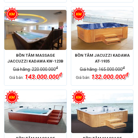
BỒN TẮM MASSAGE
BỒN TẮM JACUZZI KADAWA
JACCUZZI KADAWA KW-123B
AT-1935
đ
đ
Giá hãng: 220.000.000
Giá hãng: 165.000.000
đ
đ
143.000.000
132.000.000
Giá bán:
Giá bán: