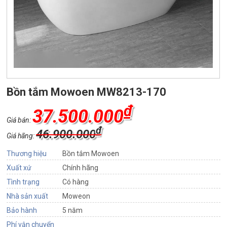
Bồn tắm Mowoen MW8213-170
₫
37.500.000
Giá bán:
₫
46.900.000
Giá hãng:
Thương hiệu
Bồn tắm Mowoen
Xuất xứ
Chính hãng
Tình trạng
Có hàng
Nhà sản xuất
Moweon
Bảo hành
5 năm
Phí vận chuyển