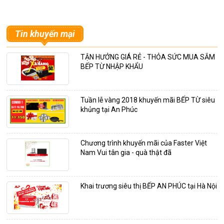
Tin khuyến mại
TẬN HƯỞNG GIÁ RẺ - THỎA SỨC MUA SẮM
BẾP TỪ NHẬP KHẨU
Tuần lễ vàng 2018 khuyến mãi BẾP TỪ siêu
khủng tại An Phúc
Chương trình khuyến mãi của Faster Việt
Nam Vui tân gia - quà thật đã
Khai trương siêu thị BẾP AN PHÚC tại Hà Nội