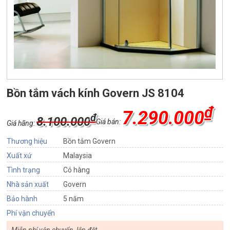
Bồn tắm vách kính Govern JS 8104
₫
7.290.000
₫
8.100.000
Giá bán:
Giá hãng:
Thương hiệu
Bồn tắm Govern
Xuất xứ
Malaysia
Tình trạng
Có hàng
Nhà sản xuất
Govern
Bảo hành
5 năm
Phí vận chuyển
Miễn phí vận chuyển, lắp đặt