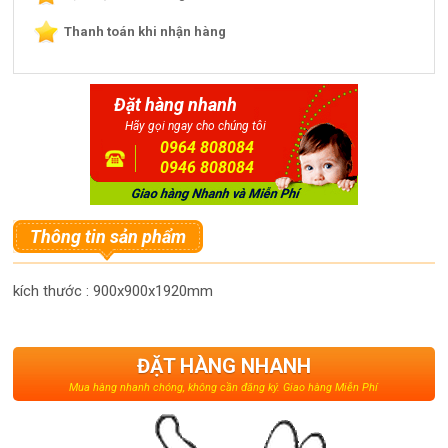
Thanh toán khi nhận hàng
Đặt hàng nhanh
Hãy gọi ngay cho chúng tôi
0964 808084
0946 808084
Thông tin sản phẩm
kích thước : 900x900x1920mm
ĐẶT HÀNG NHANH
Mua hàng nhanh chóng, không cần đăng ký. Giao hàng Miễn Phí