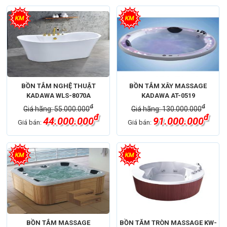
BỒN TẮM NGHỆ THUẬT
BỒN TẮM XÂY MASSAGE
KADAWA WLS-8070A
KADAWA AT-0519
đ
đ
Giá hãng: 55.000.000
Giá hãng: 130.000.000
đ
đ
44.000.000
91.000.000
Giá bán:
Giá bán:
BỒN TẮM MASSAGE
BỒN TĂM TRÒN MASSAGE KW-